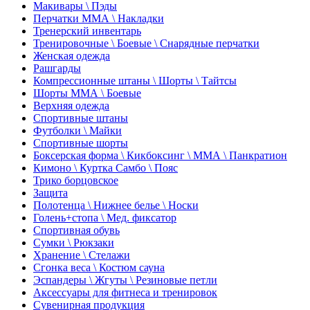
Макивары \ Пэды
Перчатки ММА \ Накладки
Тренерский инвентарь
Тренировочные \ Боевые \ Снарядные перчатки
Женская одежда
Рашгарды
Компрессионные штаны \ Шорты \ Тайтсы
Шорты ММА \ Боевые
Верхняя одежда
Спортивные штаны
Футболки \ Майки
Спортивные шорты
Боксерская форма \ Кикбоксинг \ ММА \ Панкратион
Кимоно \ Куртка Самбо \ Пояс
Трико борцовское
Защита
Полотенца \ Нижнее белье \ Носки
Голень+стопа \ Мед. фиксатор
Спортивная обувь
Сумки \ Рюкзаки
Хранение \ Стелажи
Сгонка веса \ Костюм сауна
Эспандеры \ Жгуты \ Резиновые петли
Аксессуары для фитнеса и тренировок
Сувенирная продукция