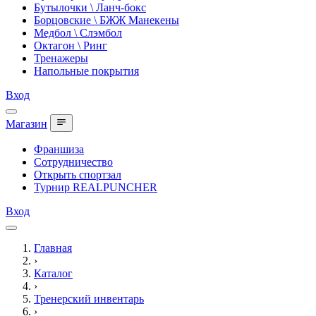
Бутылочки \ Ланч-бокс
Борцовские \ БЖЖ Манекены
Медбол \ Слэмбол
Октагон \ Ринг
Тренажеры
Напольные покрытия
Вход
Магазин
Франшиза
Сотрудничество
Открыть спортзал
Турнир REALPUNCHER
Вход
Главная
›
Каталог
›
Тренерский инвентарь
›