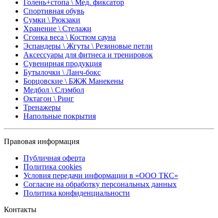
Голень+стопа \ Мед. фиксатор
Спортивная обувь
Сумки \ Рюкзаки
Хранение \ Стелажи
Сгонка веса \ Костюм сауна
Эспандеры \ Жгуты \ Резиновые петли
Аксессуары для фитнеса и тренировок
Сувенирная продукция
Бутылочки \ Ланч-бокс
Борцовские \ БЖЖ Манекены
Медбол \ Слэмбол
Октагон \ Ринг
Тренажеры
Напольные покрытия
Правовая информация
Публичная оферта
Политика cookies
Условия передачи информации в «ООО ТКС»
Согласие на обработку персональных данных
Политика конфиденциальности
Контакты