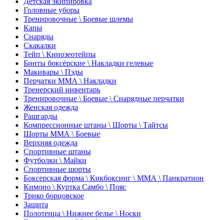
Детская экипировка
Головные уборы
Тренировочные \ Боевые шлемы
Капы
Снаряды
Скакалки
Тейп \ Кинозеотейпы
Бинты боксёрские \ Накладки гелевые
Макивары \ Пэды
Перчатки ММА \ Накладки
Тренерский инвентарь
Тренировочные \ Боевые \ Снарядные перчатки
Женская одежда
Рашгарды
Компрессионные штаны \ Шорты \ Тайтсы
Шорты ММА \ Боевые
Верхняя одежда
Спортивные штаны
Футболки \ Майки
Спортивные шорты
Боксерская форма \ Кикбоксинг \ ММА \ Панкратион
Кимоно \ Куртка Самбо \ Пояс
Трико борцовское
Защита
Полотенца \ Нижнее белье \ Носки