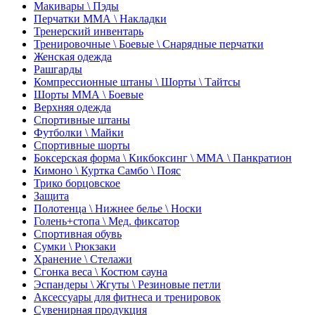
Макивары \ Пэды
Перчатки ММА \ Накладки
Тренерский инвентарь
Тренировочные \ Боевые \ Снарядные перчатки
Женская одежда
Рашгарды
Компрессионные штаны \ Шорты \ Тайтсы
Шорты ММА \ Боевые
Верхняя одежда
Спортивные штаны
Футболки \ Майки
Спортивные шорты
Боксерская форма \ Кикбоксинг \ ММА \ Панкратион
Кимоно \ Куртка Самбо \ Пояс
Трико борцовское
Защита
Полотенца \ Нижнее белье \ Носки
Голень+стопа \ Мед. фиксатор
Спортивная обувь
Сумки \ Рюкзаки
Хранение \ Стелажи
Сгонка веса \ Костюм сауна
Эспандеры \ Жгуты \ Резиновые петли
Аксессуары для фитнеса и тренировок
Сувенирная продукция