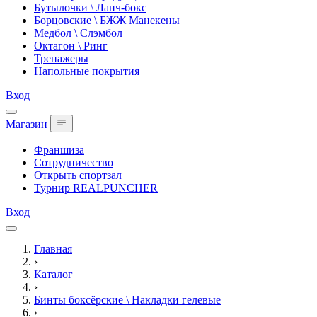
Бутылочки \ Ланч-бокс
Борцовские \ БЖЖ Манекены
Медбол \ Слэмбол
Октагон \ Ринг
Тренажеры
Напольные покрытия
Вход
Магазин
Франшиза
Сотрудничество
Открыть спортзал
Турнир REALPUNCHER
Вход
Главная
›
Каталог
›
Бинты боксёрские \ Накладки гелевые
›