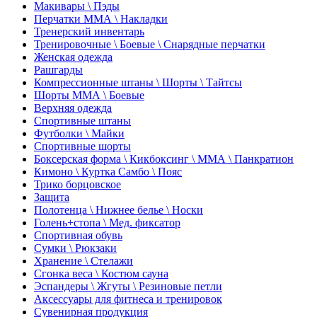
Макивары \ Пэды
Перчатки ММА \ Накладки
Тренерский инвентарь
Тренировочные \ Боевые \ Снарядные перчатки
Женская одежда
Рашгарды
Компрессионные штаны \ Шорты \ Тайтсы
Шорты ММА \ Боевые
Верхняя одежда
Спортивные штаны
Футболки \ Майки
Спортивные шорты
Боксерская форма \ Кикбоксинг \ ММА \ Панкратион
Кимоно \ Куртка Самбо \ Пояс
Трико борцовское
Защита
Полотенца \ Нижнее белье \ Носки
Голень+стопа \ Мед. фиксатор
Спортивная обувь
Сумки \ Рюкзаки
Хранение \ Стелажи
Сгонка веса \ Костюм сауна
Эспандеры \ Жгуты \ Резиновые петли
Аксессуары для фитнеса и тренировок
Сувенирная продукция