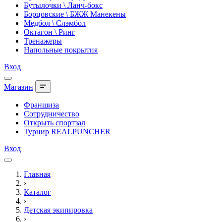
Бутылочки \ Ланч-бокс
Борцовские \ БЖЖ Манекены
Медбол \ Слэмбол
Октагон \ Ринг
Тренажеры
Напольные покрытия
Вход
Магазин
Франшиза
Сотрудничество
Открыть спортзал
Турнир REALPUNCHER
Вход
Главная
›
Каталог
›
Детская экипировка
›