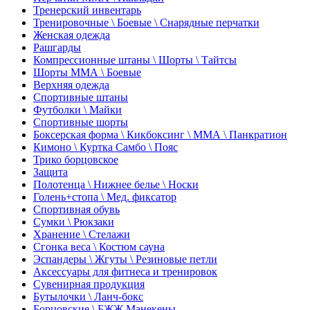
Тренерский инвентарь
Тренировочные \ Боевые \ Снарядные перчатки
Женская одежда
Рашгарды
Компрессионные штаны \ Шорты \ Тайтсы
Шорты ММА \ Боевые
Верхняя одежда
Спортивные штаны
Футболки \ Майки
Спортивные шорты
Боксерская форма \ Кикбоксинг \ ММА \ Панкратион
Кимоно \ Куртка Самбо \ Пояс
Трико борцовское
Защита
Полотенца \ Нижнее белье \ Носки
Голень+стопа \ Мед. фиксатор
Спортивная обувь
Сумки \ Рюкзаки
Хранение \ Стелажи
Сгонка веса \ Костюм сауна
Эспандеры \ Жгуты \ Резиновые петли
Аксессуары для фитнеса и тренировок
Сувенирная продукция
Бутылочки \ Ланч-бокс
Борцовские \ БЖЖ Манекены