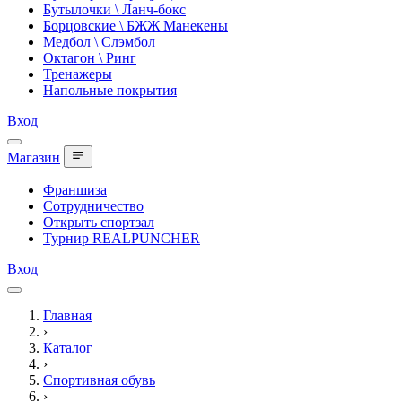
Бутылочки \ Ланч-бокс
Борцовские \ БЖЖ Манекены
Медбол \ Слэмбол
Октагон \ Ринг
Тренажеры
Напольные покрытия
Вход
Магазин
Франшиза
Сотрудничество
Открыть спортзал
Турнир REALPUNCHER
Вход
Главная
›
Каталог
›
Спортивная обувь
›