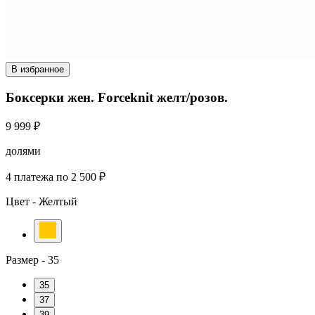
В избранное
Боксерки жен. Forceknit желт/розов.
9 999 ₽
долями
4 платежа по 2 500 ₽
Цвет -
Желтый
Размер -
35
35
37
39