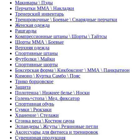
Макивары \ Пэды
Перчатки ММА \ Накладки
Тренерский инвентарь
Тренировочные \ Боевые \ Снарядные перчатки
Женская одежда
Рашгарды
Компрессионные штаны \ Шорты \ Тайтсы
Шорты ММА \ Боевые
Верхняя одежда
Спортивные штаны
Футболки \ Майки
Спортивные шорты
Боксерская форма \ Кикбоксинг \ ММА \ Панкратион
Кимоно \ Куртка Самбо \ Пояс
Трико борцовское
Защита
Полотенца \ Нижнее белье \ Носки
Голень+стопа \ Мед. фиксатор
Спортивная обувь
Сумки \ Рюкзаки
Хранение \ Стелажи
Сгонка веса \ Костюм сауна
Эспандеры \ Жгуты \ Резиновые петли
Аксессуары для фитнеса и тренировок
Сувенирная продукция