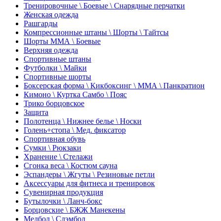
Тренировочные \ Боевые \ Снарядные перчатки
Женская одежда
Рашгарды
Компрессионные штаны \ Шорты \ Тайтсы
Шорты ММА \ Боевые
Верхняя одежда
Спортивные штаны
Футболки \ Майки
Спортивные шорты
Боксерская форма \ Кикбоксинг \ ММА \ Панкратион
Кимоно \ Куртка Самбо \ Пояс
Трико борцовское
Защита
Полотенца \ Нижнее белье \ Носки
Голень+стопа \ Мед. фиксатор
Спортивная обувь
Сумки \ Рюкзаки
Хранение \ Стелажи
Сгонка веса \ Костюм сауна
Эспандеры \ Жгуты \ Резиновые петли
Аксессуары для фитнеса и тренировок
Сувенирная продукция
Бутылочки \ Ланч-бокс
Борцовские \ БЖЖ Манекены
Медбол \ Слэмбол