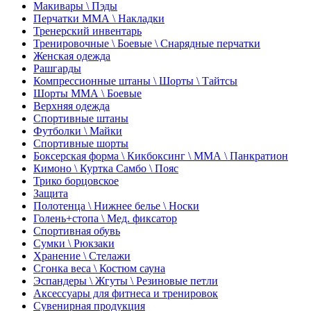
Макивары \ Пэды
Перчатки ММА \ Накладки
Тренерский инвентарь
Тренировочные \ Боевые \ Снарядные перчатки
Женская одежда
Рашгарды
Компрессионные штаны \ Шорты \ Тайтсы
Шорты ММА \ Боевые
Верхняя одежда
Спортивные штаны
Футболки \ Майки
Спортивные шорты
Боксерская форма \ Кикбоксинг \ ММА \ Панкратион
Кимоно \ Куртка Самбо \ Пояс
Трико борцовское
Защита
Полотенца \ Нижнее белье \ Носки
Голень+стопа \ Мед. фиксатор
Спортивная обувь
Сумки \ Рюкзаки
Хранение \ Стелажи
Сгонка веса \ Костюм сауна
Эспандеры \ Жгуты \ Резиновые петли
Аксессуары для фитнеса и тренировок
Сувенирная продукция