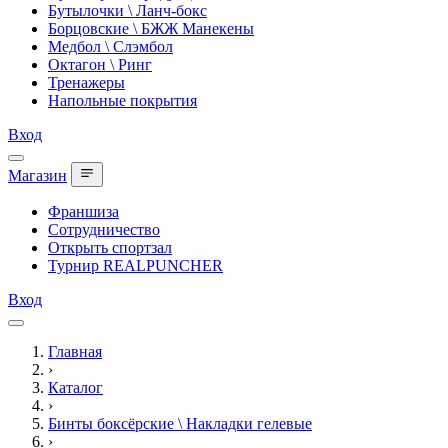
Бутылочки \ Ланч-бокс
Борцовские \ БЖЖ Манекены
Медбол \ Слэмбол
Октагон \ Ринг
Тренажеры
Напольные покрытия
Вход
Магазин
Франшиза
Сотрудничество
Открыть спортзал
Турнир REALPUNCHER
Вход
Главная
›
Каталог
›
Бинты боксёрские \ Накладки гелевые
›