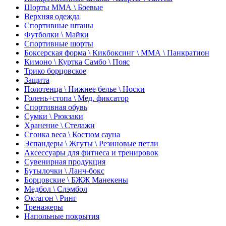
Шорты ММА \ Боевые
Верхняя одежда
Спортивные штаны
Футболки \ Майки
Спортивные шорты
Боксерская форма \ Кикбоксинг \ ММА \ Панкратион
Кимоно \ Куртка Самбо \ Пояс
Трико борцовское
Защита
Полотенца \ Нижнее белье \ Носки
Голень+стопа \ Мед. фиксатор
Спортивная обувь
Сумки \ Рюкзаки
Хранение \ Стелажи
Сгонка веса \ Костюм сауна
Эспандеры \ Жгуты \ Резиновые петли
Аксессуары для фитнеса и тренировок
Сувенирная продукция
Бутылочки \ Ланч-бокс
Борцовские \ БЖЖ Манекены
Медбол \ Слэмбол
Октагон \ Ринг
Тренажеры
Напольные покрытия