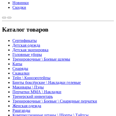
Новинки
Скидки
Каталог товаров
Сертификаты
Детская одежда
Детская экипировка
Головные уборы
Тренировочные \ Боевые шлемы
Капы
Снаряды
Скакалки
Тейп \ Кинозеотейпы
Бинты боксёрские \ Накладки гелевые
Макивары \ Пэды
Перчатки ММА \ Накладки
Тренерский инвентарь
Тренировочные \ Боевые \ Снарядные перчатки
Женская одежда
Рашгарды
Компрессионные штаны \ Шорты \ Тайтсы