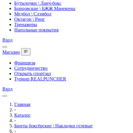
Бутылочки \ Ланч-бокс
Борцовские \ БЖЖ Манекены
Медбол \ Слэмбол
Октагон \ Ринг
Тренажеры
Напольные покрытия
Вход
Магазин
Франшиза
Сотрудничество
Открыть спортзал
Турнир REALPUNCHER
Вход
Главная
›
Каталог
›
Бинты боксёрские \ Накладки гелевые
›