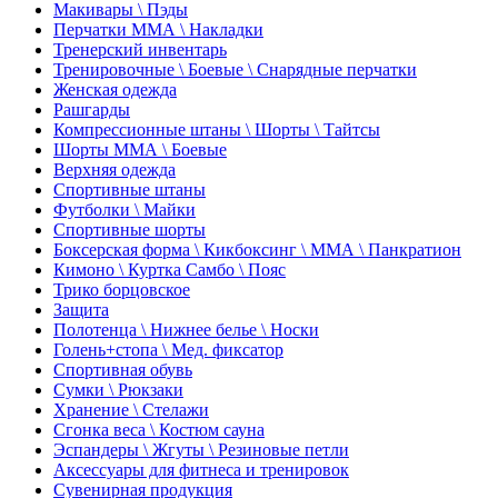
Макивары \ Пэды
Перчатки ММА \ Накладки
Тренерский инвентарь
Тренировочные \ Боевые \ Снарядные перчатки
Женская одежда
Рашгарды
Компрессионные штаны \ Шорты \ Тайтсы
Шорты ММА \ Боевые
Верхняя одежда
Спортивные штаны
Футболки \ Майки
Спортивные шорты
Боксерская форма \ Кикбоксинг \ ММА \ Панкратион
Кимоно \ Куртка Самбо \ Пояс
Трико борцовское
Защита
Полотенца \ Нижнее белье \ Носки
Голень+стопа \ Мед. фиксатор
Спортивная обувь
Сумки \ Рюкзаки
Хранение \ Стелажи
Сгонка веса \ Костюм сауна
Эспандеры \ Жгуты \ Резиновые петли
Аксессуары для фитнеса и тренировок
Сувенирная продукция