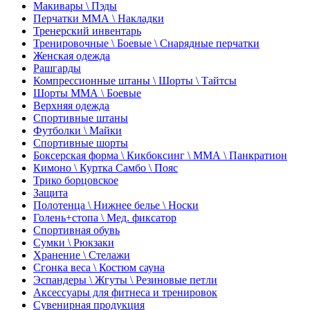
Макивары \ Пэды
Перчатки ММА \ Накладки
Тренерский инвентарь
Тренировочные \ Боевые \ Снарядные перчатки
Женская одежда
Рашгарды
Компрессионные штаны \ Шорты \ Тайтсы
Шорты ММА \ Боевые
Верхняя одежда
Спортивные штаны
Футболки \ Майки
Спортивные шорты
Боксерская форма \ Кикбоксинг \ ММА \ Панкратион
Кимоно \ Куртка Самбо \ Пояс
Трико борцовское
Защита
Полотенца \ Нижнее белье \ Носки
Голень+стопа \ Мед. фиксатор
Спортивная обувь
Сумки \ Рюкзаки
Хранение \ Стелажи
Сгонка веса \ Костюм сауна
Эспандеры \ Жгуты \ Резиновые петли
Аксессуары для фитнеса и тренировок
Сувенирная продукция