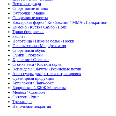
Верхняя одежда
Спортивные штаны
Футболки \ Майки
Спортивные шорты
Боксерская форма \ Кикбоксинг \ ММА \ Панкратион
Кимоно \ Куртка Самбо \ Пояс
Трико борцовское
Защита
Полотенца \ Нижнее белье \ Носки
Голень+стопа \ Мед. фиксатор
Спортивная обувь
Сумки \ Рюкзаки
Хранение \ Стелажи
Сгонка веса \ Костюм сауна
Эспандеры \ Жгуты \ Резиновые петли
Аксессуары для фитнеса и тренировок
Сувенирная продукция
Бутылочки \ Ланч-бокс
Борцовские \ БЖЖ Манекены
Медбол \ Слэмбол
Октагон \ Ринг
Тренажеры
Напольные покрытия