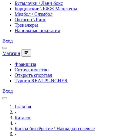
Бутылочки \ Ланч-бокс
Борцовские \ БЖЖ Манекены
Медбол \ Слэмбол
Октагон \ Ринг
Тренажеры
Напольные покрытия
Вход
Магазин
Франшиза
Сотрудничество
Открыть спортзал
Турнир REALPUNCHER
Вход
Главная
›
Каталог
›
Бинты боксёрские \ Накладки гелевые
›