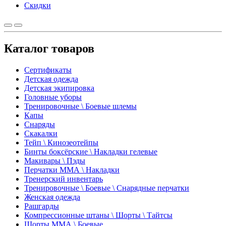
Скидки
Каталог товаров
Сертификаты
Детская одежда
Детская экипировка
Головные уборы
Тренировочные \ Боевые шлемы
Капы
Снаряды
Скакалки
Тейп \ Кинозеотейпы
Бинты боксёрские \ Накладки гелевые
Макивары \ Пэды
Перчатки ММА \ Накладки
Тренерский инвентарь
Тренировочные \ Боевые \ Снарядные перчатки
Женская одежда
Рашгарды
Компрессионные штаны \ Шорты \ Тайтсы
Шорты ММА \ Боевые