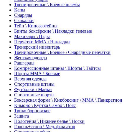
Тренировочные \ Боевые шлемы
Капы
Снаряды
Скакалки
Тейп \ Кинозеотейпы
Бинты боксёрские \ Накладки гелевые
Макивары \ Пэды
Перчатки ММА \ Накладки
Тренерский инвентарь
Тренировочные \ Боевые \ Снарядные перчатки
Женская одежда
Рашгарды
Компрессионные штаны \ Шорты \ Тайтсы
Шорты ММА \ Боевые
Верхняя одежда
Спортивные штаны
Футболки \ Майки
Спортивные шорты
Боксерская форма \ Кикбоксинг \ ММА \ Панкратион
Кимоно \ Куртка Самбо \ Пояс
Трико борцовское
Защита
Полотенца \ Нижнее белье \ Носки
Голень+стопа \ Мед. фиксатор
Спортивная обувь