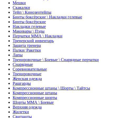
Мешки
Скакалки
Тейп \ Кинозеотейпы
Бинты боксёрские \ Накладки гелевые
Бинты боксёрские
Накладки гелевые
Макивары \ Пэды
Перчатки ММА \ Накладки
Тренерский инвентарь
Защита тренера
Палки/ Ракетки
Лапы
Тренировочные \ Боевые \ Снарядные перчатки
Снарядные
Соревновательные
Тренировочные
Женская одежда
Рашгарды
Компрессионные штаны \ Шорты \ Тайтсы
Компрессионные штаны
Компрессионные шорты
Шорты ММА \ Боевые
Верхняя одежда
Жилетки
Свитшоты