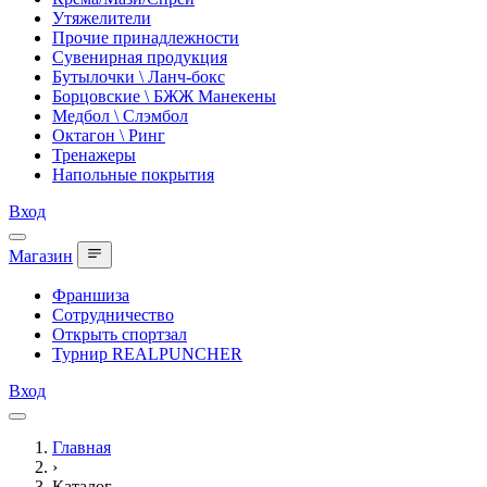
Утяжелители
Прочие принадлежности
Сувенирная продукция
Бутылочки \ Ланч-бокс
Борцовские \ БЖЖ Манекены
Медбол \ Слэмбол
Октагон \ Ринг
Тренажеры
Напольные покрытия
Вход
Магазин
Франшиза
Сотрудничество
Открыть спортзал
Турнир REALPUNCHER
Вход
Главная
›
Каталог