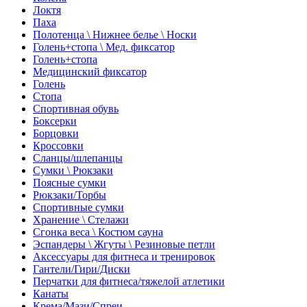
Локтя
Паха
Полотенца \ Нижнее белье \ Носки
Голень+стопа \ Мед. фиксатор
Голень+стопа
Медицинский фиксатор
Голень
Стопа
Спортивная обувь
Боксерки
Борцовки
Кроссовки
Сланцы/шлепанцы
Сумки \ Рюкзаки
Поясные сумки
Рюкзаки/Торбы
Спортивные сумки
Хранение \ Стелажи
Сгонка веса \ Костюм сауна
Эспандеры \ Жгуты \ Резиновые петли
Аксессуары для фитнеса и тренировок
Гантели/Гири/Диски
Перчатки для фитнеса/тяжелой атлетики
Канаты
Крема/Мази/Спреи