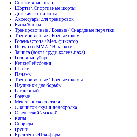
Спортивные штаны
Шорты \ Спортивные шорты
Детская экипировка
Аксессуары для тренировок
Капы/Бинты
Тренировочные / Боевые / Снарядные перчатки
Тренировочные / Боевые шлема
Голень+стопа / Мед. фиксатор
Перчатки ММА / Накладки
Защита (локтя,груди,колена,паха)
Головные уборы
Кепки/Бейсболки
Шапки
Панамы
Тренировочные \ Боевые шлемы
Наушники для борьбы
Бамперный
Боевые
Мексиканского стиля
С защитой скул и подбородка
С решеткой \ маской
Капы
Снаряды
Груши
Крепления/Платформы