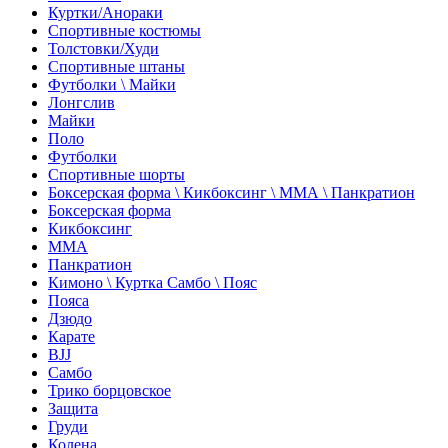
Куртки/Анораки
Спортивные костюмы
Толстовки/Худи
Спортивные штаны
Футболки \ Майки
Лонгслив
Майки
Поло
Футболки
Спортивные шорты
Боксерская форма \ Кикбоксинг \ ММА \ Панкратион
Боксерская форма
Кикбоксинг
ММА
Панкратион
Кимоно \ Куртка Самбо \ Пояс
Пояса
Дзюдо
Карате
BJJ
Самбо
Трико борцовское
Защита
Груди
Колена