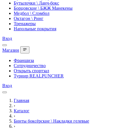
Бутылочки \ Ланч-бокс
Борцовские \ БЖЖ Манекены
Медбол \ Слэмбол
Октагон \ Ринг
Тренажеры
Напольные покрытия
Вход
Магазин
Франшиза
Сотрудничество
Открыть спортзал
Турнир REALPUNCHER
Вход
Главная
›
Каталог
›
Бинты боксёрские \ Накладки гелевые
›