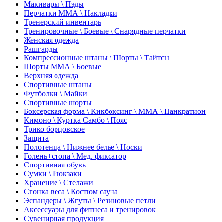
Макивары \ Пэды
Перчатки ММА \ Накладки
Тренерский инвентарь
Тренировочные \ Боевые \ Снарядные перчатки
Женская одежда
Рашгарды
Компрессионные штаны \ Шорты \ Тайтсы
Шорты ММА \ Боевые
Верхняя одежда
Спортивные штаны
Футболки \ Майки
Спортивные шорты
Боксерская форма \ Кикбоксинг \ ММА \ Панкратион
Кимоно \ Куртка Самбо \ Пояс
Трико борцовское
Защита
Полотенца \ Нижнее белье \ Носки
Голень+стопа \ Мед. фиксатор
Спортивная обувь
Сумки \ Рюкзаки
Хранение \ Стелажи
Сгонка веса \ Костюм сауна
Эспандеры \ Жгуты \ Резиновые петли
Аксессуары для фитнеса и тренировок
Сувенирная продукция