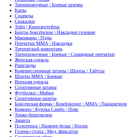
Тренировочные \ Боевые шлемы
Капы
Снаряды
Скакалки
Тейп \ Кинозеотейпы
Бинты боксёрские \ Накладки гелевые
Макивары \ Пэды
Перчатки ММА \ Накладки
Тренерский инвентарь
Тренировочные \ Боевые \ Снарядные перчатки
Женская одежда
Рашгарды
Компрессионные штаны \ Шорты \ Тайтсы
Шорты ММА \ Боевые
Верхняя одежда
Спортивные штаны
Футболки \ Майки
Спортивные шорты
Боксерская форма \ Кикбоксинг \ ММА \ Панкратион
Кимоно \ Куртка Самбо \ Пояс
Трико борцовское
Защита
Полотенца \ Нижнее белье \ Носки
Голень+стопа \ Мед. фиксатор
Спортивная обувь