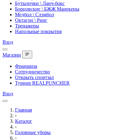
Бутылочки \ Ланч-бокс
Борцовские \ БЖЖ Манекены
Медбол \ Слэмбол
Октагон \ Ринг
Тренажеры
Напольные покрытия
Вход
Магазин
Франшиза
Сотрудничество
Открыть спортзал
Турнир REALPUNCHER
Вход
Главная
›
Каталог
›
Головные уборы
›