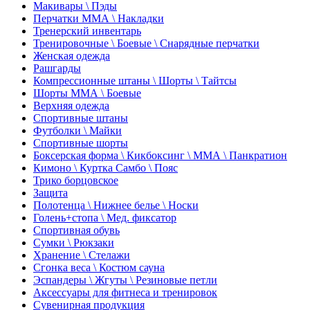
Макивары \ Пэды
Перчатки ММА \ Накладки
Тренерский инвентарь
Тренировочные \ Боевые \ Снарядные перчатки
Женская одежда
Рашгарды
Компрессионные штаны \ Шорты \ Тайтсы
Шорты ММА \ Боевые
Верхняя одежда
Спортивные штаны
Футболки \ Майки
Спортивные шорты
Боксерская форма \ Кикбоксинг \ ММА \ Панкратион
Кимоно \ Куртка Самбо \ Пояс
Трико борцовское
Защита
Полотенца \ Нижнее белье \ Носки
Голень+стопа \ Мед. фиксатор
Спортивная обувь
Сумки \ Рюкзаки
Хранение \ Стелажи
Сгонка веса \ Костюм сауна
Эспандеры \ Жгуты \ Резиновые петли
Аксессуары для фитнеса и тренировок
Сувенирная продукция