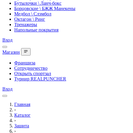
Бутылочки \ Ланч-бокс
Борцовские \ БЖЖ Манекены
Медбол \ Слэмбол
Октагон \ Ринг
Тренажеры
Напольные покрытия
Вход
Магазин
Франшиза
Сотрудничество
Открыть спортзал
Турнир REALPUNCHER
Вход
Главная
›
Каталог
›
Защита
›