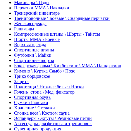
Макивары \ Пэды
Перчатки ММА \ Накладки
Тренерский инвентарь
Тренировочные \ Боевые \ Снарядные перчатки
Женская одежда
Рашгарды
Компрессионные штаны \ Шорты \ Тайтсы
Шорты ММА \ Боевые
Верхняя одежда
Спортивные штаны
Футболки \ Майки
Спортивные шорты
Боксерская форма \ Кикбоксинг \ ММА \ Панкратион
Кимоно \ Куртка Самбо \ Пояс
Трико борцовское
Защита
Полотенца \ Нижнее белье \ Носки
Голень+стопа \ Мед. фиксатор
Спортивная обувь
Сумки \ Рюкзаки
Хранение \ Стелажи
Сгонка веса \ Костюм сауна
Эспандеры \ Жгуты \ Резиновые петли
Аксессуары для фитнеса и тренировок
Сувенирная продукция