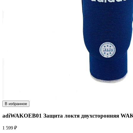
В избранное
adiWAKOEB01 Защита локтя двухсторонняя WAKO E
1 599 ₽