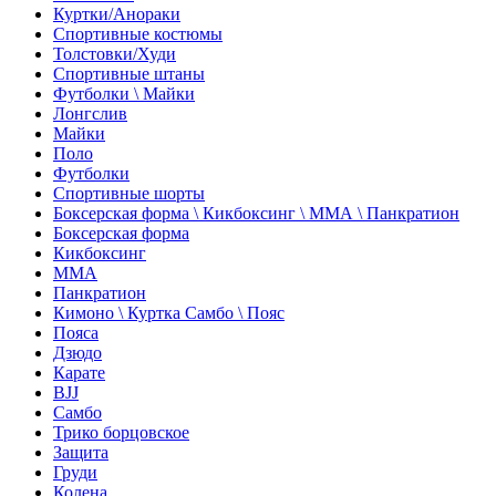
Куртки/Анораки
Спортивные костюмы
Толстовки/Худи
Спортивные штаны
Футболки \ Майки
Лонгслив
Майки
Поло
Футболки
Спортивные шорты
Боксерская форма \ Кикбоксинг \ ММА \ Панкратион
Боксерская форма
Кикбоксинг
ММА
Панкратион
Кимоно \ Куртка Самбо \ Пояс
Пояса
Дзюдо
Карате
BJJ
Самбо
Трико борцовское
Защита
Груди
Колена