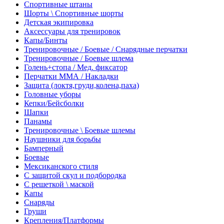
Спортивные штаны
Шорты \ Спортивные шорты
Детская экипировка
Аксессуары для тренировок
Капы/Бинты
Тренировочные / Боевые / Снарядные перчатки
Тренировочные / Боевые шлема
Голень+стопа / Мед. фиксатор
Перчатки ММА / Накладки
Защита (локтя,груди,колена,паха)
Головные уборы
Кепки/Бейсболки
Шапки
Панамы
Тренировочные \ Боевые шлемы
Наушники для борьбы
Бамперный
Боевые
Мексиканского стиля
С защитой скул и подбородка
С решеткой \ маской
Капы
Снаряды
Груши
Крепления/Платформы