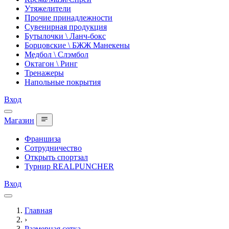
Утяжелители
Прочие принадлежности
Сувенирная продукция
Бутылочки \ Ланч-бокс
Борцовские \ БЖЖ Манекены
Медбол \ Слэмбол
Октагон \ Ринг
Тренажеры
Напольные покрытия
Вход
Магазин
Франшиза
Сотрудничество
Открыть спортзал
Турнир REALPUNCHER
Вход
Главная
›
Размерная сетка