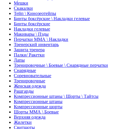
Мешки
Скакалки
Тейп \ Кинозеотейпы
Бинты боксёрские \ Накладки гелевые
Бинты боксёрские
Накладки гелевые
Макивары \ Пэды
Перчатки ММА \ Накладки
Тренерский инвентарь
Защита тренера
Палки/ Ракетки
Лапы
Тренировочные \ Боевые \ Снарядные перчатки
Снарядные
Соревновательные
Тренировочные
Женская одежда
Рашгарды
Компрессионные штаны \ Шорты \ Тайтсы
Компрессионные штаны
Компрессионные шорты
Шорты ММА \ Боевые
Верхняя одежда
Жилетки
Свитшоты