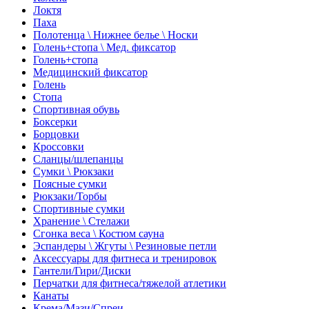
Локтя
Паха
Полотенца \ Нижнее белье \ Носки
Голень+стопа \ Мед. фиксатор
Голень+стопа
Медицинский фиксатор
Голень
Стопа
Спортивная обувь
Боксерки
Борцовки
Кроссовки
Сланцы/шлепанцы
Сумки \ Рюкзаки
Поясные сумки
Рюкзаки/Торбы
Спортивные сумки
Хранение \ Стелажи
Сгонка веса \ Костюм сауна
Эспандеры \ Жгуты \ Резиновые петли
Аксессуары для фитнеса и тренировок
Гантели/Гири/Диски
Перчатки для фитнеса/тяжелой атлетики
Канаты
Крема/Мази/Спреи