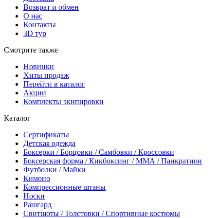
Возврат и обмен
О нас
Контакты
3D тур
Смотрите также
Новинки
Хиты продаж
Перейти в каталог
Акции
Комплекты экипировки
Каталог
Сертификаты
Детская одежда
Боксерки / Борцовки / Самбовки / Кроссовки
Боксерская форма / Кикбоксинг / ММА / Панкратион
Футболки / Майки
Кимоно
Компрессионные штаны
Носки
Рашгард
Свитшоты / Толстовки / Спортивные костюмы