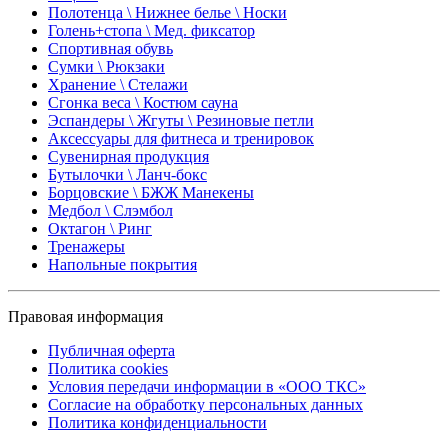
Полотенца \ Нижнее белье \ Носки
Голень+стопа \ Мед. фиксатор
Спортивная обувь
Сумки \ Рюкзаки
Хранение \ Стелажи
Сгонка веса \ Костюм сауна
Эспандеры \ Жгуты \ Резиновые петли
Аксессуары для фитнеса и тренировок
Сувенирная продукция
Бутылочки \ Ланч-бокс
Борцовские \ БЖЖ Манекены
Медбол \ Слэмбол
Октагон \ Ринг
Тренажеры
Напольные покрытия
Правовая информация
Публичная оферта
Политика cookies
Условия передачи информации в «ООО ТКС»
Согласие на обработку персональных данных
Политика конфиденциальности