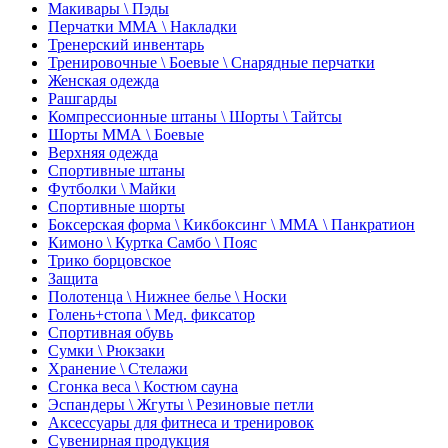
Макивары \ Пэды
Перчатки ММА \ Накладки
Тренерский инвентарь
Тренировочные \ Боевые \ Снарядные перчатки
Женская одежда
Рашгарды
Компрессионные штаны \ Шорты \ Тайтсы
Шорты ММА \ Боевые
Верхняя одежда
Спортивные штаны
Футболки \ Майки
Спортивные шорты
Боксерская форма \ Кикбоксинг \ ММА \ Панкратион
Кимоно \ Куртка Самбо \ Пояс
Трико борцовское
Защита
Полотенца \ Нижнее белье \ Носки
Голень+стопа \ Мед. фиксатор
Спортивная обувь
Сумки \ Рюкзаки
Хранение \ Стелажи
Сгонка веса \ Костюм сауна
Эспандеры \ Жгуты \ Резиновые петли
Аксессуары для фитнеса и тренировок
Сувенирная продукция