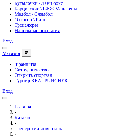
Бутылочки \ Ланч-бокс
Борцовские \ БЖЖ Манекены
Медбол \ Слэмбол
Октагон \ Ринг
Тренажеры
Напольные покрытия
Вход
Магазин
Франшиза
Сотрудничество
Открыть спортзал
Турнир REALPUNCHER
Вход
Главная
›
Каталог
›
Тренерский инвентарь
›