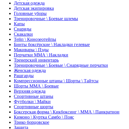
Детская одежда
Детская экипировка
Головные уборы
Тренировочные \ Боевые шлемы
Капы
Снаряды
Скакалки
Тейп \ Кинозеотейпы
Бинты боксёрские \ Накладки гелевые
Макивары \ Пэды
Перчатки ММА \ Накладки
Тренерский инвентарь
Тренировочные \ Боевые \ Снарядные перчатки
Женская одежда
Рашгарды
Компрессионные штаны \ Шорты \ Тайтсы
Шорты ММА \ Боевые
Верхняя одежда
Спортивные штаны
Футболки \ Майки
Спортивные шорты
Боксерская форма \ Кикбоксинг \ ММА \ Панкратион
Кимоно \ Куртка Самбо \ Пояс
Трико борцовское
Защита