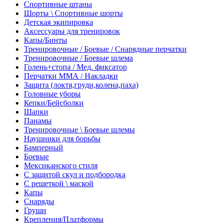
Спортивные штаны
Шорты \ Спортивные шорты
Детская экипировка
Аксессуары для тренировок
Капы/Бинты
Тренировочные / Боевые / Снарядные перчатки
Тренировочные / Боевые шлема
Голень+стопа / Мед. фиксатор
Перчатки ММА / Накладки
Защита (локтя,груди,колена,паха)
Головные уборы
Кепки/Бейсболки
Шапки
Панамы
Тренировочные \ Боевые шлемы
Наушники для борьбы
Бамперный
Боевые
Мексиканского стиля
С защитой скул и подбородка
С решеткой \ маской
Капы
Снаряды
Груши
Крепления/Платформы