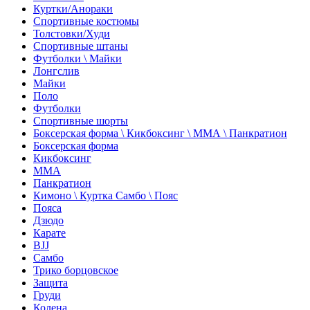
Куртки/Анораки
Спортивные костюмы
Толстовки/Худи
Спортивные штаны
Футболки \ Майки
Лонгслив
Майки
Поло
Футболки
Спортивные шорты
Боксерская форма \ Кикбоксинг \ ММА \ Панкратион
Боксерская форма
Кикбоксинг
ММА
Панкратион
Кимоно \ Куртка Самбо \ Пояс
Пояса
Дзюдо
Карате
BJJ
Самбо
Трико борцовское
Защита
Груди
Колена