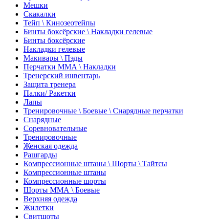
Мешки
Скакалки
Тейп \ Кинозеотейпы
Бинты боксёрские \ Накладки гелевые
Бинты боксёрские
Накладки гелевые
Макивары \ Пэды
Перчатки ММА \ Накладки
Тренерский инвентарь
Защита тренера
Палки/ Ракетки
Лапы
Тренировочные \ Боевые \ Снарядные перчатки
Снарядные
Соревновательные
Тренировочные
Женская одежда
Рашгарды
Компрессионные штаны \ Шорты \ Тайтсы
Компрессионные штаны
Компрессионные шорты
Шорты ММА \ Боевые
Верхняя одежда
Жилетки
Свитшоты