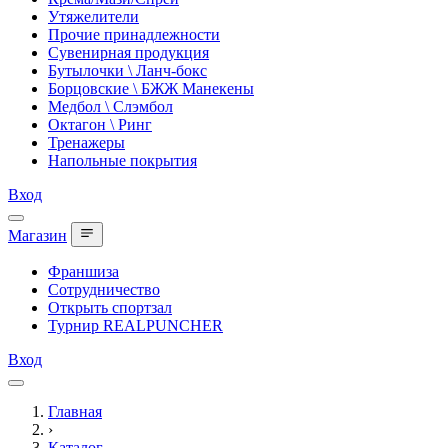
Утяжелители
Прочие принадлежности
Сувенирная продукция
Бутылочки \ Ланч-бокс
Борцовские \ БЖЖ Манекены
Медбол \ Слэмбол
Октагон \ Ринг
Тренажеры
Напольные покрытия
Вход
Магазин
Франшиза
Сотрудничество
Открыть спортзал
Турнир REALPUNCHER
Вход
Главная
›
Каталог