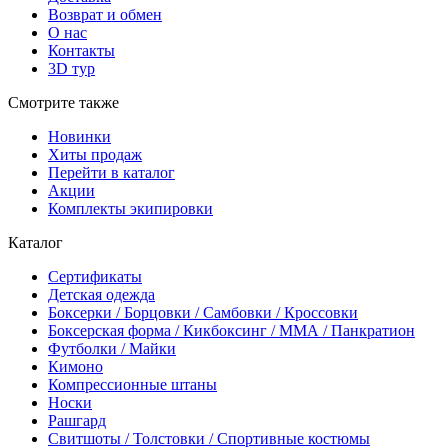
Возврат и обмен
О нас
Контакты
3D тур
Смотрите также
Новинки
Хиты продаж
Перейти в каталог
Акции
Комплекты экипировки
Каталог
Сертификаты
Детская одежда
Боксерки / Борцовки / Самбовки / Кроссовки
Боксерская форма / Кикбоксинг / ММА / Панкратион
Футболки / Майки
Кимоно
Компрессионные штаны
Носки
Рашгард
Свитшоты / Толстовки / Спортивные костюмы