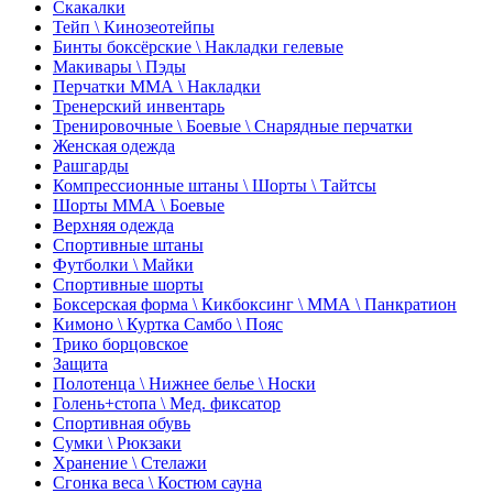
Скакалки
Тейп \ Кинозеотейпы
Бинты боксёрские \ Накладки гелевые
Макивары \ Пэды
Перчатки ММА \ Накладки
Тренерский инвентарь
Тренировочные \ Боевые \ Снарядные перчатки
Женская одежда
Рашгарды
Компрессионные штаны \ Шорты \ Тайтсы
Шорты ММА \ Боевые
Верхняя одежда
Спортивные штаны
Футболки \ Майки
Спортивные шорты
Боксерская форма \ Кикбоксинг \ ММА \ Панкратион
Кимоно \ Куртка Самбо \ Пояс
Трико борцовское
Защита
Полотенца \ Нижнее белье \ Носки
Голень+стопа \ Мед. фиксатор
Спортивная обувь
Сумки \ Рюкзаки
Хранение \ Стелажи
Сгонка веса \ Костюм сауна