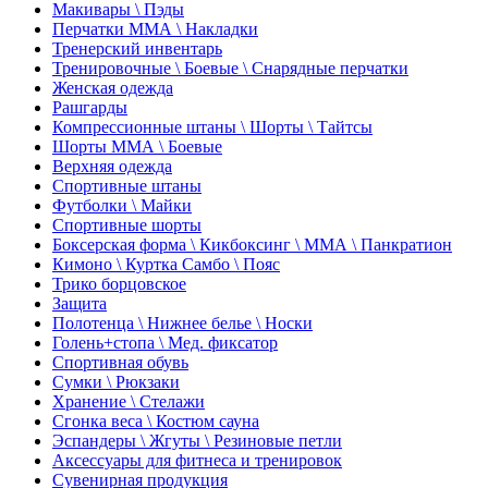
Макивары \ Пэды
Перчатки ММА \ Накладки
Тренерский инвентарь
Тренировочные \ Боевые \ Снарядные перчатки
Женская одежда
Рашгарды
Компрессионные штаны \ Шорты \ Тайтсы
Шорты ММА \ Боевые
Верхняя одежда
Спортивные штаны
Футболки \ Майки
Спортивные шорты
Боксерская форма \ Кикбоксинг \ ММА \ Панкратион
Кимоно \ Куртка Самбо \ Пояс
Трико борцовское
Защита
Полотенца \ Нижнее белье \ Носки
Голень+стопа \ Мед. фиксатор
Спортивная обувь
Сумки \ Рюкзаки
Хранение \ Стелажи
Сгонка веса \ Костюм сауна
Эспандеры \ Жгуты \ Резиновые петли
Аксессуары для фитнеса и тренировок
Сувенирная продукция