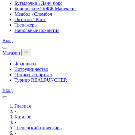
Бутылочки \ Ланч-бокс
Борцовские \ БЖЖ Манекены
Медбол \ Слэмбол
Октагон \ Ринг
Тренажеры
Напольные покрытия
Вход
Магазин
Франшиза
Сотрудничество
Открыть спортзал
Турнир REALPUNCHER
Вход
Главная
›
Каталог
›
Тренерский инвентарь
›