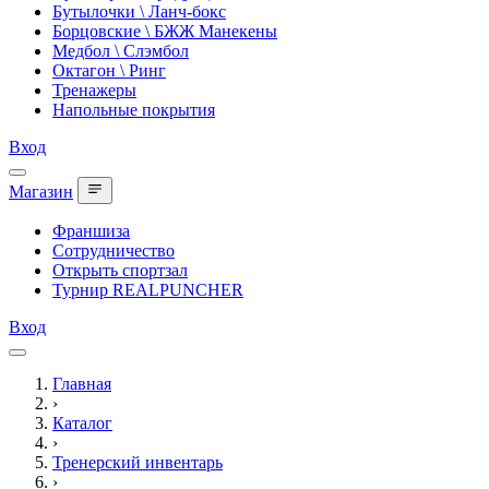
Бутылочки \ Ланч-бокс
Борцовские \ БЖЖ Манекены
Медбол \ Слэмбол
Октагон \ Ринг
Тренажеры
Напольные покрытия
Вход
Магазин
Франшиза
Сотрудничество
Открыть спортзал
Турнир REALPUNCHER
Вход
Главная
›
Каталог
›
Тренерский инвентарь
›