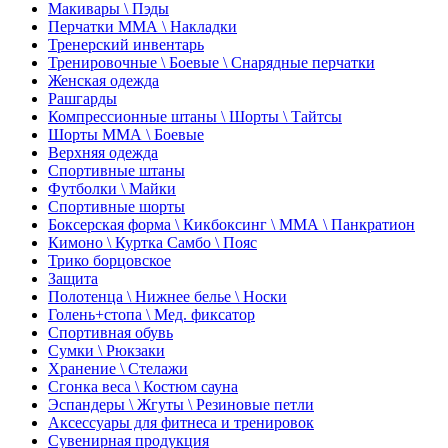
Макивары \ Пэды
Перчатки ММА \ Накладки
Тренерский инвентарь
Тренировочные \ Боевые \ Снарядные перчатки
Женская одежда
Рашгарды
Компрессионные штаны \ Шорты \ Тайтсы
Шорты ММА \ Боевые
Верхняя одежда
Спортивные штаны
Футболки \ Майки
Спортивные шорты
Боксерская форма \ Кикбоксинг \ ММА \ Панкратион
Кимоно \ Куртка Самбо \ Пояс
Трико борцовское
Защита
Полотенца \ Нижнее белье \ Носки
Голень+стопа \ Мед. фиксатор
Спортивная обувь
Сумки \ Рюкзаки
Хранение \ Стелажи
Сгонка веса \ Костюм сауна
Эспандеры \ Жгуты \ Резиновые петли
Аксессуары для фитнеса и тренировок
Сувенирная продукция