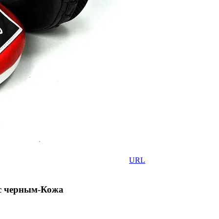
URL
 с черным-Кожа