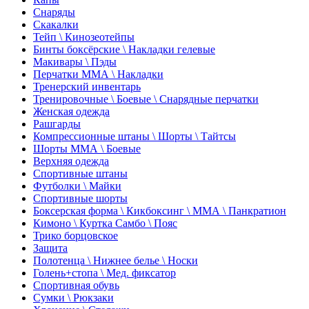
Снаряды
Скакалки
Тейп \ Кинозеотейпы
Бинты боксёрские \ Накладки гелевые
Макивары \ Пэды
Перчатки ММА \ Накладки
Тренерский инвентарь
Тренировочные \ Боевые \ Снарядные перчатки
Женская одежда
Рашгарды
Компрессионные штаны \ Шорты \ Тайтсы
Шорты ММА \ Боевые
Верхняя одежда
Спортивные штаны
Футболки \ Майки
Спортивные шорты
Боксерская форма \ Кикбоксинг \ ММА \ Панкратион
Кимоно \ Куртка Самбо \ Пояс
Трико борцовское
Защита
Полотенца \ Нижнее белье \ Носки
Голень+стопа \ Мед. фиксатор
Спортивная обувь
Сумки \ Рюкзаки