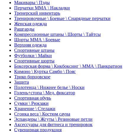
Макивары \ Пэды
Перчатки ММА \ Накладки
Тренерский инвентарь
Тренировочные \ Боевые \ Снарядные перчатки
Женская одежда
Рашгарды
Компрессионные штаны \ Шорты \ Тайтсы
Шорты ММА \ Боевые
Верхняя одежда
Спортивные штаны
Футболки \ Майки
Спортивные шорты
Боксерская форма \ Кикбоксинг \ ММА \ Панкратион
Кимоно \ Куртка Самбо \ Пояс
Трико борцовское
Защита
Полотенца \ Нижнее белье \ Носки
Голень+стопа \ Мед. фиксатор
Спортивная обувь
Сумки \ Рюкзаки
Хранение \ Стелажи
Сгонка веса \ Костюм сауна
Эспандеры \ Жгуты \ Резиновые петли
Аксессуары для фитнеса и тренировок
Сувенирная продукция