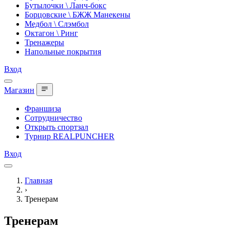
Бутылочки \ Ланч-бокс
Борцовские \ БЖЖ Манекены
Медбол \ Слэмбол
Октагон \ Ринг
Тренажеры
Напольные покрытия
Вход
Магазин
Франшиза
Сотрудничество
Открыть спортзал
Турнир REALPUNCHER
Вход
Главная
›
Тренерам
Тренерам