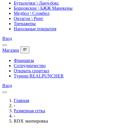
Бутылочки \ Ланч-бокс
Борцовские \ БЖЖ Манекены
Медбол \ Слэмбол
Октагон \ Ринг
Тренажеры
Напольные покрытия
Вход
Магазин
Франшиза
Сотрудничество
Открыть спортзал
Турнир REALPUNCHER
Вход
Главная
›
Размерная сетка
›
RDX экипировка