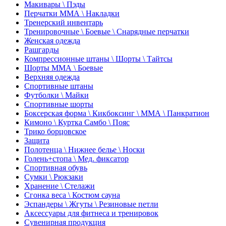
Макивары \ Пэды
Перчатки ММА \ Накладки
Тренерский инвентарь
Тренировочные \ Боевые \ Снарядные перчатки
Женская одежда
Рашгарды
Компрессионные штаны \ Шорты \ Тайтсы
Шорты ММА \ Боевые
Верхняя одежда
Спортивные штаны
Футболки \ Майки
Спортивные шорты
Боксерская форма \ Кикбоксинг \ ММА \ Панкратион
Кимоно \ Куртка Самбо \ Пояс
Трико борцовское
Защита
Полотенца \ Нижнее белье \ Носки
Голень+стопа \ Мед. фиксатор
Спортивная обувь
Сумки \ Рюкзаки
Хранение \ Стелажи
Сгонка веса \ Костюм сауна
Эспандеры \ Жгуты \ Резиновые петли
Аксессуары для фитнеса и тренировок
Сувенирная продукция