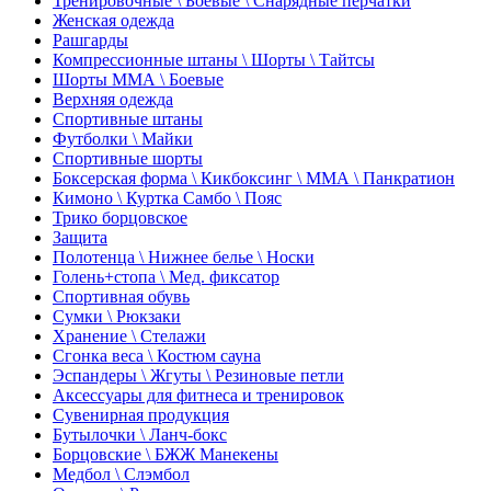
Тренировочные \ Боевые \ Снарядные перчатки
Женская одежда
Рашгарды
Компрессионные штаны \ Шорты \ Тайтсы
Шорты ММА \ Боевые
Верхняя одежда
Спортивные штаны
Футболки \ Майки
Спортивные шорты
Боксерская форма \ Кикбоксинг \ ММА \ Панкратион
Кимоно \ Куртка Самбо \ Пояс
Трико борцовское
Защита
Полотенца \ Нижнее белье \ Носки
Голень+стопа \ Мед. фиксатор
Спортивная обувь
Сумки \ Рюкзаки
Хранение \ Стелажи
Сгонка веса \ Костюм сауна
Эспандеры \ Жгуты \ Резиновые петли
Аксессуары для фитнеса и тренировок
Сувенирная продукция
Бутылочки \ Ланч-бокс
Борцовские \ БЖЖ Манекены
Медбол \ Слэмбол