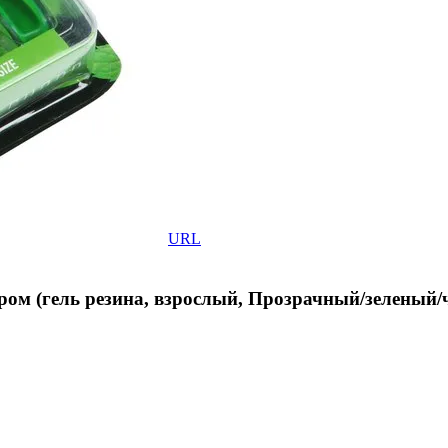
URL
яром (гель резина, взрослый, Прозрачный/зеленый