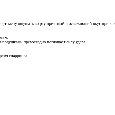
 спортсмену ощущать во рту приятный и освежающий вкус при ка
равм.
и подушками превосходно поглощает силу удара.
ремя спарринга.