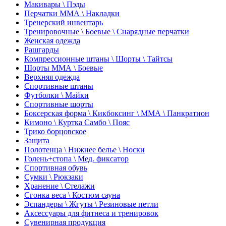
Макивары \ Пэды
Перчатки ММА \ Накладки
Тренерский инвентарь
Тренировочные \ Боевые \ Снарядные перчатки
Женская одежда
Рашгарды
Компрессионные штаны \ Шорты \ Тайтсы
Шорты ММА \ Боевые
Верхняя одежда
Спортивные штаны
Футболки \ Майки
Спортивные шорты
Боксерская форма \ Кикбоксинг \ ММА \ Панкратион
Кимоно \ Куртка Самбо \ Пояс
Трико борцовское
Защита
Полотенца \ Нижнее белье \ Носки
Голень+стопа \ Мед. фиксатор
Спортивная обувь
Сумки \ Рюкзаки
Хранение \ Стелажи
Сгонка веса \ Костюм сауна
Эспандеры \ Жгуты \ Резиновые петли
Аксессуары для фитнеса и тренировок
Сувенирная продукция