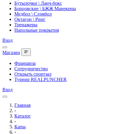
Бутылочки \ Ланч-бокс
Борцовские \ БЖЖ Манекены
Медбол \ Слэмбол
Октагон \ Ринг
Тренажеры
Напольные покрытия
Вход
Магазин
Франшиза
Сотрудничество
Открыть спортзал
Турнир REALPUNCHER
Вход
Главная
›
Каталог
›
Капы
›