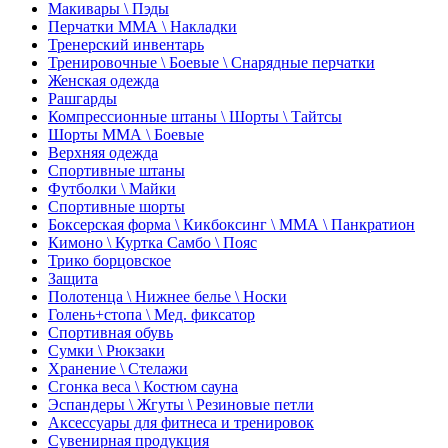
Макивары \ Пэды
Перчатки ММА \ Накладки
Тренерский инвентарь
Тренировочные \ Боевые \ Снарядные перчатки
Женская одежда
Рашгарды
Компрессионные штаны \ Шорты \ Тайтсы
Шорты ММА \ Боевые
Верхняя одежда
Спортивные штаны
Футболки \ Майки
Спортивные шорты
Боксерская форма \ Кикбоксинг \ ММА \ Панкратион
Кимоно \ Куртка Самбо \ Пояс
Трико борцовское
Защита
Полотенца \ Нижнее белье \ Носки
Голень+стопа \ Мед. фиксатор
Спортивная обувь
Сумки \ Рюкзаки
Хранение \ Стелажи
Сгонка веса \ Костюм сауна
Эспандеры \ Жгуты \ Резиновые петли
Аксессуары для фитнеса и тренировок
Сувенирная продукция