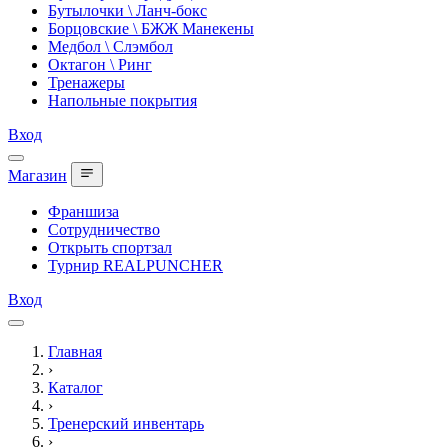
Бутылочки \ Ланч-бокс
Борцовские \ БЖЖ Манекены
Медбол \ Слэмбол
Октагон \ Ринг
Тренажеры
Напольные покрытия
Вход
Магазин
Франшиза
Сотрудничество
Открыть спортзал
Турнир REALPUNCHER
Вход
Главная
›
Каталог
›
Тренерский инвентарь
›