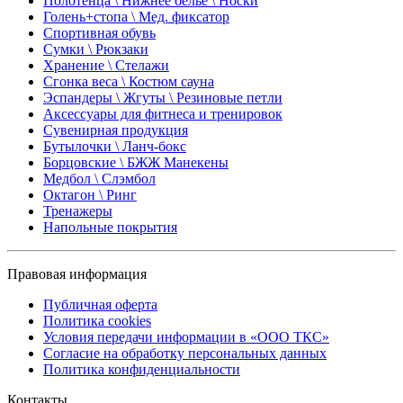
Полотенца \ Нижнее белье \ Носки
Голень+стопа \ Мед. фиксатор
Спортивная обувь
Сумки \ Рюкзаки
Хранение \ Стелажи
Сгонка веса \ Костюм сауна
Эспандеры \ Жгуты \ Резиновые петли
Аксессуары для фитнеса и тренировок
Сувенирная продукция
Бутылочки \ Ланч-бокс
Борцовские \ БЖЖ Манекены
Медбол \ Слэмбол
Октагон \ Ринг
Тренажеры
Напольные покрытия
Правовая информация
Публичная оферта
Политика cookies
Условия передачи информации в «ООО ТКС»
Согласие на обработку персональных данных
Политика конфиденциальности
Контакты