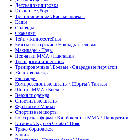
Детская экипировка
Головные уборы
Тренировочные \ Боевые шлемы
Капы
Снаряды
Скакалки
Тейп \ Кинозеотейпы
Бинты боксёрские \ Накладки гелевые
Макивары \ Пэды
Перчатки ММА \ Накладки
Тренерский инвентарь
Тренировочные \ Боевые \ Снарядные перчатки
Женская одежда
Рашгарды
Компрессионные штаны \ Шорты \ Тайтсы
Шорты ММА \ Боевые
Верхняя одежда
Спортивные штаны
Футболки \ Майки
Спортивные шорты
Боксерская форма \ Кикбоксинг \ ММА \ Панкратион
Кимоно \ Куртка Самбо \ Пояс
Трико борцовское
Защита