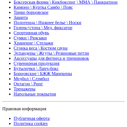
Боксерская форма \ Кикбоксинг \ ММА \ Панкратион
Кимоно \ Куртка Самбо \ Пояс
Трико борцовское
Защита
Полотенца \ Нижнее белье \ Носки
Голень+стопа \ Мед. фиксатор
Спортивная обувь
Сумки \ Рюкзаки
Хранение \ Стелажи
Сгонка веса \ Костюм сауна
Эспандеры \ Жгуты \ Резиновые петли
Аксессуары для фитнеса и тренировок
Сувенирная продукция
Бутылочки \ Ланч-бокс
Борцовские \ БЖЖ Манекены
Медбол \ Слэмбол
Октагон \ Ринг
Тренажеры
Напольные покрытия
Правовая информация
Публичная оферта
Политика cookies