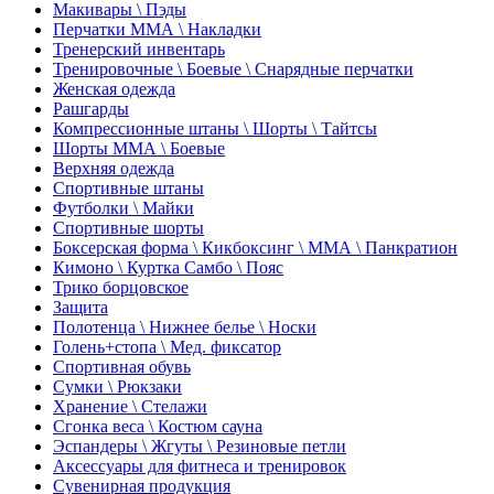
Макивары \ Пэды
Перчатки ММА \ Накладки
Тренерский инвентарь
Тренировочные \ Боевые \ Снарядные перчатки
Женская одежда
Рашгарды
Компрессионные штаны \ Шорты \ Тайтсы
Шорты ММА \ Боевые
Верхняя одежда
Спортивные штаны
Футболки \ Майки
Спортивные шорты
Боксерская форма \ Кикбоксинг \ ММА \ Панкратион
Кимоно \ Куртка Самбо \ Пояс
Трико борцовское
Защита
Полотенца \ Нижнее белье \ Носки
Голень+стопа \ Мед. фиксатор
Спортивная обувь
Сумки \ Рюкзаки
Хранение \ Стелажи
Сгонка веса \ Костюм сауна
Эспандеры \ Жгуты \ Резиновые петли
Аксессуары для фитнеса и тренировок
Сувенирная продукция