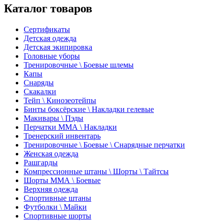
Каталог товаров
Сертификаты
Детская одежда
Детская экипировка
Головные уборы
Тренировочные \ Боевые шлемы
Капы
Снаряды
Скакалки
Тейп \ Кинозеотейпы
Бинты боксёрские \ Накладки гелевые
Макивары \ Пэды
Перчатки ММА \ Накладки
Тренерский инвентарь
Тренировочные \ Боевые \ Снарядные перчатки
Женская одежда
Рашгарды
Компрессионные штаны \ Шорты \ Тайтсы
Шорты ММА \ Боевые
Верхняя одежда
Спортивные штаны
Футболки \ Майки
Спортивные шорты