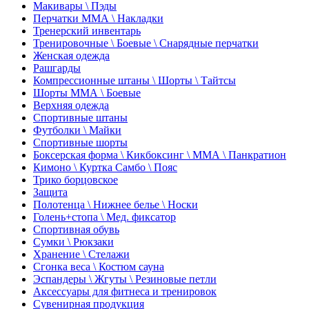
Макивары \ Пэды
Перчатки ММА \ Накладки
Тренерский инвентарь
Тренировочные \ Боевые \ Снарядные перчатки
Женская одежда
Рашгарды
Компрессионные штаны \ Шорты \ Тайтсы
Шорты ММА \ Боевые
Верхняя одежда
Спортивные штаны
Футболки \ Майки
Спортивные шорты
Боксерская форма \ Кикбоксинг \ ММА \ Панкратион
Кимоно \ Куртка Самбо \ Пояс
Трико борцовское
Защита
Полотенца \ Нижнее белье \ Носки
Голень+стопа \ Мед. фиксатор
Спортивная обувь
Сумки \ Рюкзаки
Хранение \ Стелажи
Сгонка веса \ Костюм сауна
Эспандеры \ Жгуты \ Резиновые петли
Аксессуары для фитнеса и тренировок
Сувенирная продукция