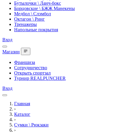
Бутылочки \ Ланч-бокс
Борцовские \ БЖЖ Манекены
Медбол \ Слэмбол
Октагон \ Ринг
Тренажеры
Напольные покрытия
Вход
Магазин
Франшиза
Сотрудничество
Открыть спортзал
Турнир REALPUNCHER
Вход
Главная
›
Каталог
›
Сумки \ Рюкзаки
›