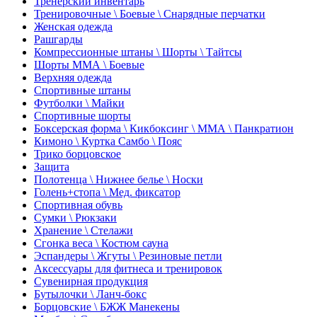
Тренерский инвентарь
Тренировочные \ Боевые \ Снарядные перчатки
Женская одежда
Рашгарды
Компрессионные штаны \ Шорты \ Тайтсы
Шорты ММА \ Боевые
Верхняя одежда
Спортивные штаны
Футболки \ Майки
Спортивные шорты
Боксерская форма \ Кикбоксинг \ ММА \ Панкратион
Кимоно \ Куртка Самбо \ Пояс
Трико борцовское
Защита
Полотенца \ Нижнее белье \ Носки
Голень+стопа \ Мед. фиксатор
Спортивная обувь
Сумки \ Рюкзаки
Хранение \ Стелажи
Сгонка веса \ Костюм сауна
Эспандеры \ Жгуты \ Резиновые петли
Аксессуары для фитнеса и тренировок
Сувенирная продукция
Бутылочки \ Ланч-бокс
Борцовские \ БЖЖ Манекены