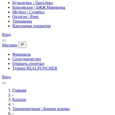
Бутылочки \ Ланч-бокс
Борцовские \ БЖЖ Манекены
Медбол \ Слэмбол
Октагон \ Ринг
Тренажеры
Напольные покрытия
Вход
Магазин
Франшиза
Сотрудничество
Открыть спортзал
Турнир REALPUNCHER
Вход
Главная
›
Каталог
›
Тренировочные \ Боевые шлемы
›