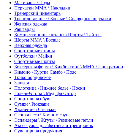
Макивары \ Пэды
Перчатки ММА \ Накладки
Тренерский инвентарь
Тренировочные \ Боевые \ Снарядные перчатки
Женская одежда
Рашгарды
Компрессионные штаны \ Шорты \ Тайтсы
Шорты ММА \ Боевые
Верхняя одежда
Спортивные штаны
Футболки \ Майки
Спортивные шорты
Боксерская форма \ Кикбоксинг \ ММА \ Панкратион
Кимоно \ Куртка Самбо \ Пояс
Трико борцовское
Защита
Полотенца \ Нижнее белье \ Носки
Голень+стопа \ Мед. фиксатор
Спортивная обувь
Сумки \ Рюкзаки
Хранение \ Стелажи
Сгонка веса \ Костюм сауна
Эспандеры \ Жгуты \ Резиновые петли
Аксессуары для фитнеса и тренировок
Сувенирная продукция