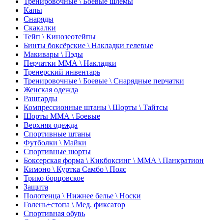
Тренировочные \ Боевые шлемы
Капы
Снаряды
Скакалки
Тейп \ Кинозеотейпы
Бинты боксёрские \ Накладки гелевые
Макивары \ Пэды
Перчатки ММА \ Накладки
Тренерский инвентарь
Тренировочные \ Боевые \ Снарядные перчатки
Женская одежда
Рашгарды
Компрессионные штаны \ Шорты \ Тайтсы
Шорты ММА \ Боевые
Верхняя одежда
Спортивные штаны
Футболки \ Майки
Спортивные шорты
Боксерская форма \ Кикбоксинг \ ММА \ Панкратион
Кимоно \ Куртка Самбо \ Пояс
Трико борцовское
Защита
Полотенца \ Нижнее белье \ Носки
Голень+стопа \ Мед. фиксатор
Спортивная обувь