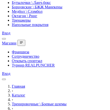
Бутылочки \ Ланч-бокс
Борцовские \ БЖЖ Манекены
Медбол \ Слэмбол
Октагон \ Ринг
Тренажеры
Напольные покрытия
Вход
Магазин
Франшиза
Сотрудничество
Открыть спортзал
Турнир REALPUNCHER
Вход
Главная
›
Каталог
›
Тренировочные \ Боевые шлемы
›