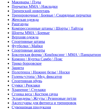
Макивары \ Пэды
Перчатки ММА \ Накладки
Тренерский инвентарь
Тренировочные \ Боевые \ Снарядные перчатки
Женская одежда
Рашгарды
Компрессионные штаны \ Шорты \ Тайтсы
Шорты ММА \ Боевые
Верхняя одежда
Спортивные штаны
Футболки \ Майки
Спортивные шорты
Боксерская форма \ Кикбоксинг \ ММА \ Панкратион
Кимоно \ Куртка Самбо \ Пояс
Трико борцовское
Защита
Полотенца \ Нижнее белье \ Носки
Голень+стопа \ Мед. фиксатор
Спортивная обувь
Сумки \ Рюкзаки
Хранение \ Стелажи
Сгонка веса \ Костюм сауна
Эспандеры \ Жгуты \ Резиновые петли
Аксессуары для фитнеса и тренировок
Сувенирная продукция