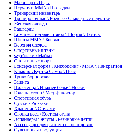
Макивары \ Пэды
Перчатки ММА \ Накладки
Тренерский инвентарь
Тренировочные \ Боевые \ Снарядные перчатки
Женская одежда
Рашгарды
Компрессионные штаны \ Шорты \ Тайтсы
Шорты ММА \ Боевые
Верхняя одежда
Спортивные штаны
Футболки \ Майки
Спортивные шорты
Боксерская форма \ Кикбоксинг \ ММА \ Панкратион
Кимоно \ Куртка Самбо \ Пояс
Трико борцовское
Защита
Полотенца \ Нижнее белье \ Носки
Голень+стопа \ Мед. фиксатор
Спортивная обувь
Сумки \ Рюкзаки
Хранение \ Стелажи
Сгонка веса \ Костюм сауна
Эспандеры \ Жгуты \ Резиновые петли
Аксессуары для фитнеса и тренировок
Сувенирная продукция