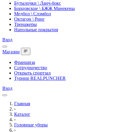
Бутылочки \ Ланч-бокс
Борцовские \ БЖЖ Манекены
Медбол \ Слэмбол
Октагон \ Ринг
Тренажеры
Напольные покрытия
Вход
Магазин
Франшиза
Сотрудничество
Открыть спортзал
Турнир REALPUNCHER
Вход
Главная
›
Каталог
›
Головные уборы
›