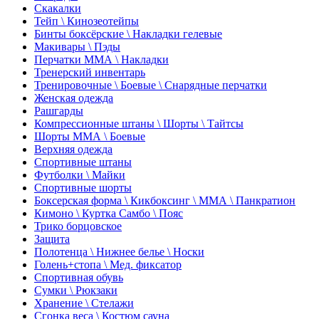
Скакалки
Тейп \ Кинозеотейпы
Бинты боксёрские \ Накладки гелевые
Макивары \ Пэды
Перчатки ММА \ Накладки
Тренерский инвентарь
Тренировочные \ Боевые \ Снарядные перчатки
Женская одежда
Рашгарды
Компрессионные штаны \ Шорты \ Тайтсы
Шорты ММА \ Боевые
Верхняя одежда
Спортивные штаны
Футболки \ Майки
Спортивные шорты
Боксерская форма \ Кикбоксинг \ ММА \ Панкратион
Кимоно \ Куртка Самбо \ Пояс
Трико борцовское
Защита
Полотенца \ Нижнее белье \ Носки
Голень+стопа \ Мед. фиксатор
Спортивная обувь
Сумки \ Рюкзаки
Хранение \ Стелажи
Сгонка веса \ Костюм сауна