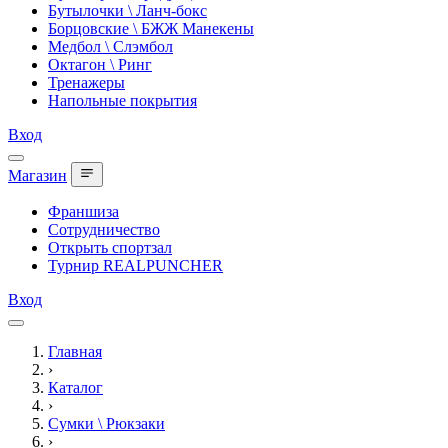
Бутылочки \ Ланч-бокс
Борцовские \ БЖЖ Манекены
Медбол \ Слэмбол
Октагон \ Ринг
Тренажеры
Напольные покрытия
Вход
Магазин
Франшиза
Сотрудничество
Открыть спортзал
Турнир REALPUNCHER
Вход
Главная
›
Каталог
›
Сумки \ Рюкзаки
›