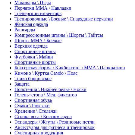
Макивары \ Пэды
Перчатки ММА \ Накладки
Тренерский инвентарь
Тренировочные \ Боевые \ Снарядные перчатки
Женская одежда
Рашгарды
Компрессионные штаны \ Шорты \ Тайтсы
Шорты ММА \ Боевые
Верхняя одежда
Спортивные штаны
Футболки \ Майки
Спортивные шорты
Боксерская форма \ Кикбоксинг \ ММА \ Панкратион
Кимоно \ Куртка Самбо \ Пояс
Трико борцовское
Защита
Полотенца \ Нижнее белье \ Носки
Голень+стопа \ Мед. фиксатор
Спортивная обувь
Сумки \ Рюкзаки
Хранение \ Стелажи
Сгонка веса \ Костюм сауна
Эспандеры \ Жгуты \ Резиновые петли
Аксессуары для фитнеса и тренировок
Сувенирная продукция