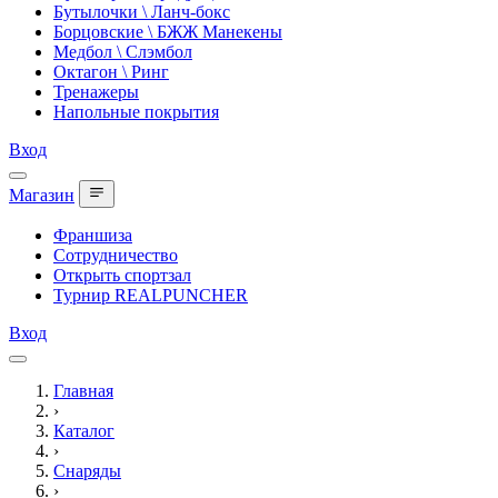
Бутылочки \ Ланч-бокс
Борцовские \ БЖЖ Манекены
Медбол \ Слэмбол
Октагон \ Ринг
Тренажеры
Напольные покрытия
Вход
Магазин
Франшиза
Сотрудничество
Открыть спортзал
Турнир REALPUNCHER
Вход
Главная
›
Каталог
›
Снаряды
›