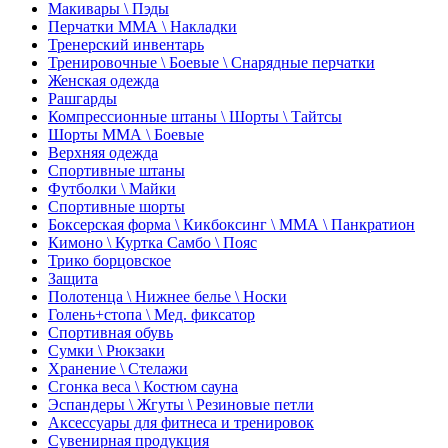
Макивары \ Пэды
Перчатки ММА \ Накладки
Тренерский инвентарь
Тренировочные \ Боевые \ Снарядные перчатки
Женская одежда
Рашгарды
Компрессионные штаны \ Шорты \ Тайтсы
Шорты ММА \ Боевые
Верхняя одежда
Спортивные штаны
Футболки \ Майки
Спортивные шорты
Боксерская форма \ Кикбоксинг \ ММА \ Панкратион
Кимоно \ Куртка Самбо \ Пояс
Трико борцовское
Защита
Полотенца \ Нижнее белье \ Носки
Голень+стопа \ Мед. фиксатор
Спортивная обувь
Сумки \ Рюкзаки
Хранение \ Стелажи
Сгонка веса \ Костюм сауна
Эспандеры \ Жгуты \ Резиновые петли
Аксессуары для фитнеса и тренировок
Сувенирная продукция