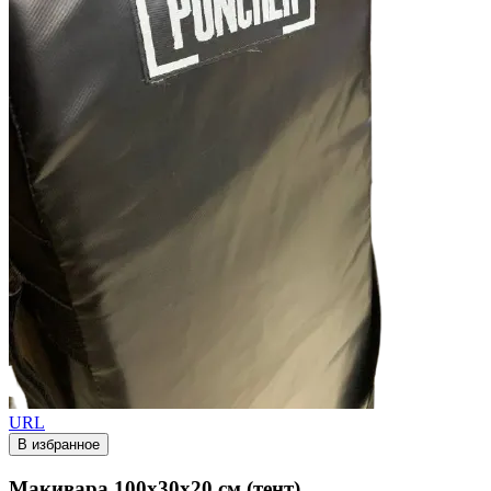
URL
В избранное
Макивара 100х30х20 см (тент)