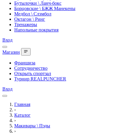
Бутылочки \ Ланч-бокс
Борцовские \ БЖЖ Манекены
Медбол \ Слэмбол
Октагон \ Ринг
Тренажеры
Напольные покрытия
Вход
Магазин
Франшиза
Сотрудничество
Открыть спортзал
Турнир REALPUNCHER
Вход
Главная
›
Каталог
›
Макивары \ Пэды
›