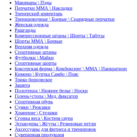
Макивары \ Пэды
Перчатки ММА \ Накладки
Тренерский инвентарь
Тренировочные \ Боевые \ Снарядные перчатки
Женская одежда
Рашгарды
Компрессионные штаны \ Шорты \ Тайтсы
Шорты ММА \ Боевые
Верхняя одежда
Спортивные штаны
Футболки \ Майки
Спортивные шорты
Боксерская форма \ Кикбоксинг \ ММА \ Панкратион
Кимоно \ Куртка Самбо \ Пояс
Трико борцовское
Защита
Полотенца \ Нижнее белье \ Носки
Голень+стопа \ Мед. фиксатор
Спортивная обувь
Сумки \ Рюкзаки
Хранение \ Стелажи
Сгонка веса \ Костюм сауна
Эспандеры \ Жгуты \ Резиновые петли
Аксессуары для фитнеса и тренировок
Сувенирная продукция