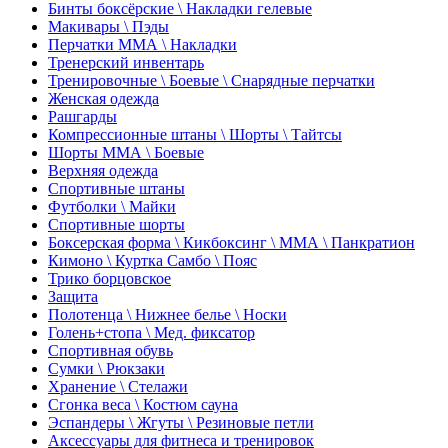
Бинты боксёрские \ Накладки гелевые
Макивары \ Пэды
Перчатки ММА \ Накладки
Тренерский инвентарь
Тренировочные \ Боевые \ Снарядные перчатки
Женская одежда
Рашгарды
Компрессионные штаны \ Шорты \ Тайтсы
Шорты ММА \ Боевые
Верхняя одежда
Спортивные штаны
Футболки \ Майки
Спортивные шорты
Боксерская форма \ Кикбоксинг \ ММА \ Панкратион
Кимоно \ Куртка Самбо \ Пояс
Трико борцовское
Защита
Полотенца \ Нижнее белье \ Носки
Голень+стопа \ Мед. фиксатор
Спортивная обувь
Сумки \ Рюкзаки
Хранение \ Стелажи
Сгонка веса \ Костюм сауна
Эспандеры \ Жгуты \ Резиновые петли
Аксессуары для фитнеса и тренировок