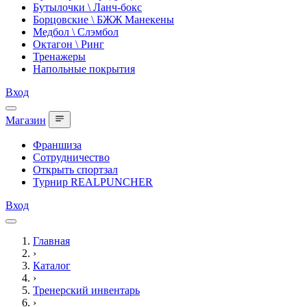
Бутылочки \ Ланч-бокс
Борцовские \ БЖЖ Манекены
Медбол \ Слэмбол
Октагон \ Ринг
Тренажеры
Напольные покрытия
Вход
Магазин
Франшиза
Сотрудничество
Открыть спортзал
Турнир REALPUNCHER
Вход
Главная
›
Каталог
›
Тренерский инвентарь
›