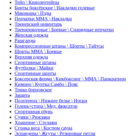
Тейп \ Кинозеотейпы
Бинты боксёрские \ Накладки гелевые
Макивары \ Пэды
Перчатки ММА \ Накладки
Тренерский инвентарь
Тренировочные \ Боевые \ Снарядные перчатки
Женская одежда
Рашгарды
Компрессионные штаны \ Шорты \ Тайтсы
Шорты ММА \ Боевые
Верхняя одежда
Спортивные штаны
Футболки \ Майки
Спортивные шорты
Боксерская форма \ Кикбоксинг \ ММА \ Панкратион
Кимоно \ Куртка Самбо \ Пояс
Трико борцовское
Защита
Полотенца \ Нижнее белье \ Носки
Голень+стопа \ Мед. фиксатор
Спортивная обувь
Сумки \ Рюкзаки
Хранение \ Стелажи
Сгонка веса \ Костюм сауна
Эспандеры \ Жгуты \ Резиновые петли