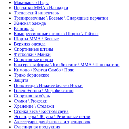
Макивары \ Пэды
Перчатки ММА \ Накладки
Тренерский инвентарь
Тренировочные \ Боевые \ Снарядные перчатки
Женская одежда
Рашгарды
Компрессионные штаны \ Шорты \ Тайтсы
Шорты ММА \ Боевые
Верхняя одежда
Спортивные штаны
Футболки \ Майки
Спортивные шорты
Боксерская форма \ Кикбоксинг \ ММА \ Панкратион
Кимоно \ Куртка Самбо \ Пояс
Трико борцовское
Защита
Полотенца \ Нижнее белье \ Носки
Голень+стопа \ Мед. фиксатор
Спортивная обувь
Сумки \ Рюкзаки
Хранение \ Стелажи
Сгонка веса \ Костюм сауна
Эспандеры \ Жгуты \ Резиновые петли
Аксессуары для фитнеса и тренировок
Сувенирная продукция