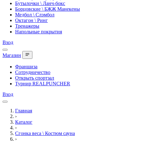
Бутылочки \ Ланч-бокс
Борцовские \ БЖЖ Манекены
Медбол \ Слэмбол
Октагон \ Ринг
Тренажеры
Напольные покрытия
Вход
Магазин
Франшиза
Сотрудничество
Открыть спортзал
Турнир REALPUNCHER
Вход
Главная
›
Каталог
›
Сгонка веса \ Костюм сауна
›