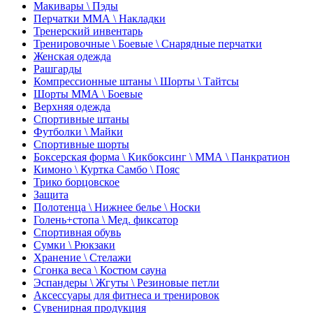
Макивары \ Пэды
Перчатки ММА \ Накладки
Тренерский инвентарь
Тренировочные \ Боевые \ Снарядные перчатки
Женская одежда
Рашгарды
Компрессионные штаны \ Шорты \ Тайтсы
Шорты ММА \ Боевые
Верхняя одежда
Спортивные штаны
Футболки \ Майки
Спортивные шорты
Боксерская форма \ Кикбоксинг \ ММА \ Панкратион
Кимоно \ Куртка Самбо \ Пояс
Трико борцовское
Защита
Полотенца \ Нижнее белье \ Носки
Голень+стопа \ Мед. фиксатор
Спортивная обувь
Сумки \ Рюкзаки
Хранение \ Стелажи
Сгонка веса \ Костюм сауна
Эспандеры \ Жгуты \ Резиновые петли
Аксессуары для фитнеса и тренировок
Сувенирная продукция