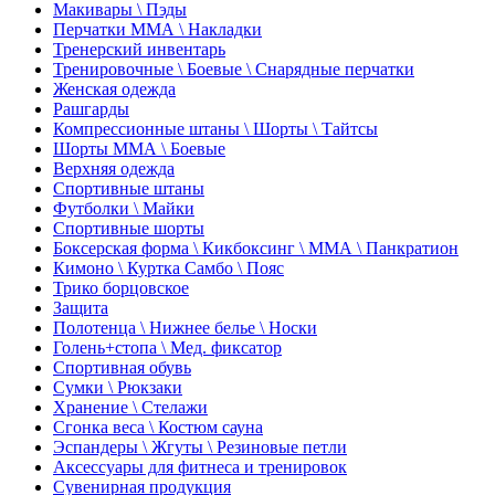
Макивары \ Пэды
Перчатки ММА \ Накладки
Тренерский инвентарь
Тренировочные \ Боевые \ Снарядные перчатки
Женская одежда
Рашгарды
Компрессионные штаны \ Шорты \ Тайтсы
Шорты ММА \ Боевые
Верхняя одежда
Спортивные штаны
Футболки \ Майки
Спортивные шорты
Боксерская форма \ Кикбоксинг \ ММА \ Панкратион
Кимоно \ Куртка Самбо \ Пояс
Трико борцовское
Защита
Полотенца \ Нижнее белье \ Носки
Голень+стопа \ Мед. фиксатор
Спортивная обувь
Сумки \ Рюкзаки
Хранение \ Стелажи
Сгонка веса \ Костюм сауна
Эспандеры \ Жгуты \ Резиновые петли
Аксессуары для фитнеса и тренировок
Сувенирная продукция