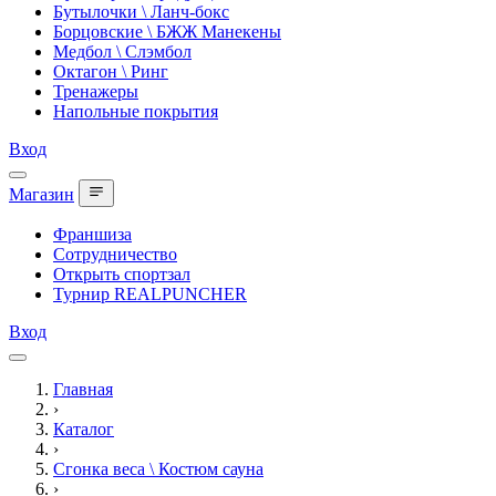
Бутылочки \ Ланч-бокс
Борцовские \ БЖЖ Манекены
Медбол \ Слэмбол
Октагон \ Ринг
Тренажеры
Напольные покрытия
Вход
Магазин
Франшиза
Сотрудничество
Открыть спортзал
Турнир REALPUNCHER
Вход
Главная
›
Каталог
›
Сгонка веса \ Костюм сауна
›