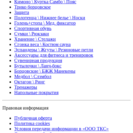
Кимоно \ Куртка Самбо \ Пояс
Трико борцовское
Защита
Полотенца \ Нижнее белье \ Носки
Голень+стопа \ Мед. фиксатор
Спортивная обувь
Сумки \ Рюкзаки
Хранение \ Стелажи
Сгонка веса \ Костюм сауна
Эспандеры \ Жгуты \ Резиновые петли
Аксессуары для фитнеса и тренировок
Сувенирная продукция
Бутылочки \ Ланч-бокс
Борцовские \ БЖЖ Манекены
Медбол \ Слэмбол
Октагон \ Ринг
Тренажеры
Напольные покрытия
Правовая информация
Публичная оферта
Политика cookies
Условия передачи информации в «ООО ТКС»