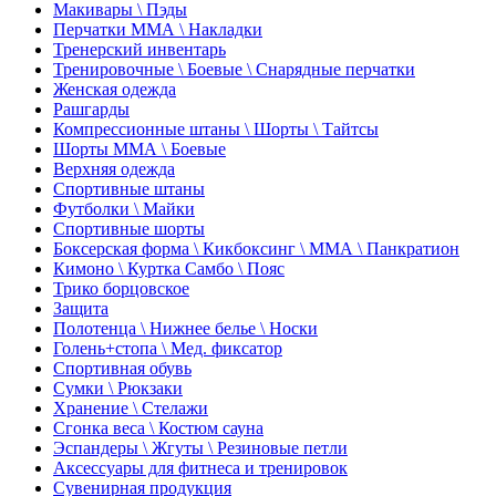
Макивары \ Пэды
Перчатки ММА \ Накладки
Тренерский инвентарь
Тренировочные \ Боевые \ Снарядные перчатки
Женская одежда
Рашгарды
Компрессионные штаны \ Шорты \ Тайтсы
Шорты ММА \ Боевые
Верхняя одежда
Спортивные штаны
Футболки \ Майки
Спортивные шорты
Боксерская форма \ Кикбоксинг \ ММА \ Панкратион
Кимоно \ Куртка Самбо \ Пояс
Трико борцовское
Защита
Полотенца \ Нижнее белье \ Носки
Голень+стопа \ Мед. фиксатор
Спортивная обувь
Сумки \ Рюкзаки
Хранение \ Стелажи
Сгонка веса \ Костюм сауна
Эспандеры \ Жгуты \ Резиновые петли
Аксессуары для фитнеса и тренировок
Сувенирная продукция