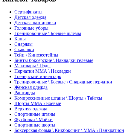
Сертификаты
Детская одежда
Детская экипировка
Головные уборы
Тренировочные \ Боевые шлемы
Капы
Снаряды
Скакалки
Тейп \ Кинозеотейпы
Бинты боксёрские \ Накладки гелевые
Макивары \ Пэды
Перчатки ММА \ Накладки
Тренерский инвентарь
Тренировочные \ Боевые \ Снарядные перчатки
Женская одежда
Рашгарды
Компрессионные штаны \ Шорты \ Тайтсы
Шорты ММА \ Боевые
Верхняя одежда
Спортивные штаны
Футболки \ Майки
Спортивные шорты
Боксерская форма \ Кикбоксинг \ ММА \ Панкратион