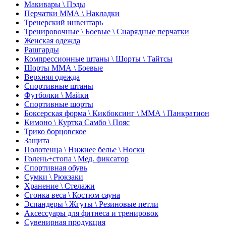
Макивары \ Пэды
Перчатки ММА \ Накладки
Тренерский инвентарь
Тренировочные \ Боевые \ Снарядные перчатки
Женская одежда
Рашгарды
Компрессионные штаны \ Шорты \ Тайтсы
Шорты ММА \ Боевые
Верхняя одежда
Спортивные штаны
Футболки \ Майки
Спортивные шорты
Боксерская форма \ Кикбоксинг \ ММА \ Панкратион
Кимоно \ Куртка Самбо \ Пояс
Трико борцовское
Защита
Полотенца \ Нижнее белье \ Носки
Голень+стопа \ Мед. фиксатор
Спортивная обувь
Сумки \ Рюкзаки
Хранение \ Стелажи
Сгонка веса \ Костюм сауна
Эспандеры \ Жгуты \ Резиновые петли
Аксессуары для фитнеса и тренировок
Сувенирная продукция