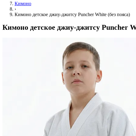
Кимоно
›
Кимоно детское джиу-джитсу Puncher White (без пояса)
Кимоно детское джиу-джитсу Puncher Wh