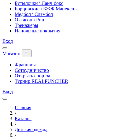
Бутылочки \ Ланч-бокс
Борцовские \ БЖЖ Манекены
Медбол \ Слэмбол
Октагон \ Ринг
Тренажеры
Напольные покрытия
Вход
Магазин
Франшиза
Сотрудничество
Открыть спортзал
Турнир REALPUNCHER
Вход
Главная
›
Каталог
›
Детская одежда
›