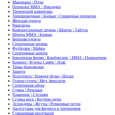
Макивары \ Пэды
Перчатки ММА \ Накладки
Тренерский инвентарь
Тренировочные \ Боевые \ Снарядные перчатки
Женская одежда
Рашгарды
Компрессионные штаны \ Шорты \ Тайтсы
Шорты ММА \ Боевые
Верхняя одежда
Спортивные штаны
Футболки \ Майки
Спортивные шорты
Боксерская форма \ Кикбоксинг \ ММА \ Панкратион
Кимоно \ Куртка Самбо \ Пояс
Трико борцовское
Защита
Полотенца \ Нижнее белье \ Носки
Голень+стопа \ Мед. фиксатор
Спортивная обувь
Сумки \ Рюкзаки
Хранение \ Стелажи
Сгонка веса \ Костюм сауна
Эспандеры \ Жгуты \ Резиновые петли
Аксессуары для фитнеса и тренировок
Сувенирная продукция