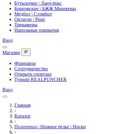
Бутылочки \ Ланч-бокс
Борцовские \ БЖЖ Манекены
Медбол \ Слэмбол
Октагон \ Ринг
Тренажеры
Напольные покрытия
Вход
Магазин
Франшиза
Сотрудничество
Открыть спортзал
Турнир REALPUNCHER
Вход
Главная
›
Каталог
›
Полотенца \ Нижнее белье \ Носки
›