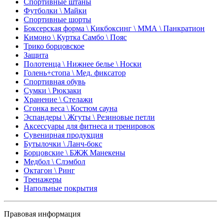
Спортивные штаны
Футболки \ Майки
Спортивные шорты
Боксерская форма \ Кикбоксинг \ ММА \ Панкратион
Кимоно \ Куртка Самбо \ Пояс
Трико борцовское
Защита
Полотенца \ Нижнее белье \ Носки
Голень+стопа \ Мед. фиксатор
Спортивная обувь
Сумки \ Рюкзаки
Хранение \ Стелажи
Сгонка веса \ Костюм сауна
Эспандеры \ Жгуты \ Резиновые петли
Аксессуары для фитнеса и тренировок
Сувенирная продукция
Бутылочки \ Ланч-бокс
Борцовские \ БЖЖ Манекены
Медбол \ Слэмбол
Октагон \ Ринг
Тренажеры
Напольные покрытия
Правовая информация