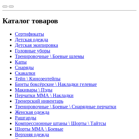
Каталог товаров
Сертификаты
Детская одежда
Детская экипировка
Головные уборы
Тренировочные \ Боевые шлемы
Капы
Снаряды
Скакалки
Тейп \ Кинозеотейпы
Бинты боксёрские \ Накладки гелевые
Макивары \ Пэды
Перчатки ММА \ Накладки
Тренерский инвентарь
Тренировочные \ Боевые \ Снарядные перчатки
Женская одежда
Рашгарды
Компрессионные штаны \ Шорты \ Тайтсы
Шорты ММА \ Боевые
Верхняя одежда