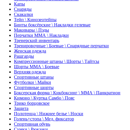
Капы
Снаряды
Скакалки
Тейп \ Кинозеотейпы
Бинты боксёрские \ Накладки гелевые
Макивары \ Пэды
Перчатки ММА \ Накладки
Тренерский инвентарь
Тренировочные \ Боевые \ Снарядные перчатки
Женская одежда
Рашгарды
Компрессионные штаны \ Шорты \ Тайтсы
Шорты ММА \ Боевые
Верхняя одежда
Спортивные штаны
Футболки \ Майки
Спортивные шорты
Боксерская форма \ Кикбоксинг \ ММА \ Панкратион
Кимоно \ Куртка Самбо \ Пояс
Трико борцовское
Защита
Полотенца \ Нижнее белье \ Носки
Голень+стопа \ Мед. фиксатор
Спортивная обувь
Сумки \ Рюкзаки