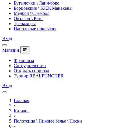
Бутылочки \ Ланч-бокс
Борцовские \ БЖЖ Манекены
Медбол \ Слэмбол
Октагон \ Ринг
Тренажеры
Напольные покрытия
Вход
Магазин
Франшиза
Сотрудничество
Открыть спортзал
Турнир REALPUNCHER
Вход
Главная
›
Каталог
›
Полотенца \ Нижнее белье \ Носки
›