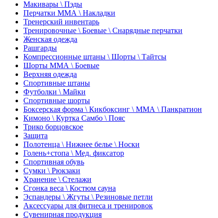
Макивары \ Пэды
Перчатки ММА \ Накладки
Тренерский инвентарь
Тренировочные \ Боевые \ Снарядные перчатки
Женская одежда
Рашгарды
Компрессионные штаны \ Шорты \ Тайтсы
Шорты ММА \ Боевые
Верхняя одежда
Спортивные штаны
Футболки \ Майки
Спортивные шорты
Боксерская форма \ Кикбоксинг \ ММА \ Панкратион
Кимоно \ Куртка Самбо \ Пояс
Трико борцовское
Защита
Полотенца \ Нижнее белье \ Носки
Голень+стопа \ Мед. фиксатор
Спортивная обувь
Сумки \ Рюкзаки
Хранение \ Стелажи
Сгонка веса \ Костюм сауна
Эспандеры \ Жгуты \ Резиновые петли
Аксессуары для фитнеса и тренировок
Сувенирная продукция