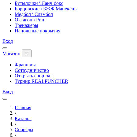
Бутылочки \ Ланч-бокс
Борцовские \ БЖЖ Манекены
Медбол \ Слэмбол
Октагон \ Ринг
Тренажеры
Напольные покрытия
Вход
Магазин
Франшиза
Сотрудничество
Открыть спортзал
Турнир REALPUNCHER
Вход
Главная
›
Каталог
›
Снаряды
›