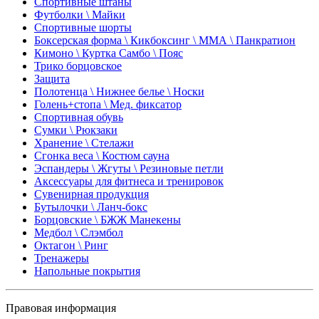
Спортивные штаны
Футболки \ Майки
Спортивные шорты
Боксерская форма \ Кикбоксинг \ ММА \ Панкратион
Кимоно \ Куртка Самбо \ Пояс
Трико борцовское
Защита
Полотенца \ Нижнее белье \ Носки
Голень+стопа \ Мед. фиксатор
Спортивная обувь
Сумки \ Рюкзаки
Хранение \ Стелажи
Сгонка веса \ Костюм сауна
Эспандеры \ Жгуты \ Резиновые петли
Аксессуары для фитнеса и тренировок
Сувенирная продукция
Бутылочки \ Ланч-бокс
Борцовские \ БЖЖ Манекены
Медбол \ Слэмбол
Октагон \ Ринг
Тренажеры
Напольные покрытия
Правовая информация