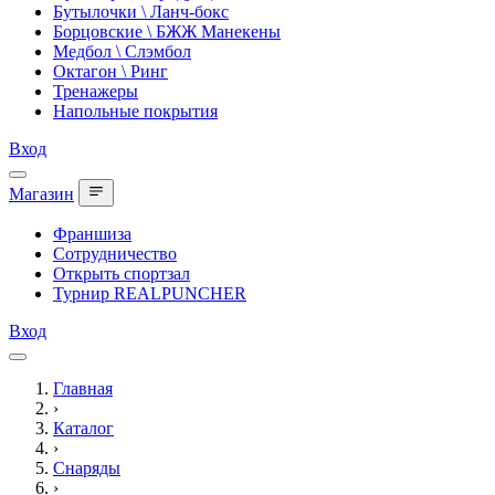
Бутылочки \ Ланч-бокс
Борцовские \ БЖЖ Манекены
Медбол \ Слэмбол
Октагон \ Ринг
Тренажеры
Напольные покрытия
Вход
Магазин
Франшиза
Сотрудничество
Открыть спортзал
Турнир REALPUNCHER
Вход
Главная
›
Каталог
›
Снаряды
›