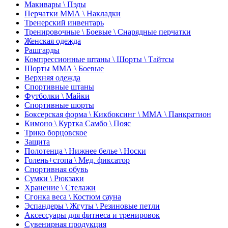
Макивары \ Пэды
Перчатки ММА \ Накладки
Тренерский инвентарь
Тренировочные \ Боевые \ Снарядные перчатки
Женская одежда
Рашгарды
Компрессионные штаны \ Шорты \ Тайтсы
Шорты ММА \ Боевые
Верхняя одежда
Спортивные штаны
Футболки \ Майки
Спортивные шорты
Боксерская форма \ Кикбоксинг \ ММА \ Панкратион
Кимоно \ Куртка Самбо \ Пояс
Трико борцовское
Защита
Полотенца \ Нижнее белье \ Носки
Голень+стопа \ Мед. фиксатор
Спортивная обувь
Сумки \ Рюкзаки
Хранение \ Стелажи
Сгонка веса \ Костюм сауна
Эспандеры \ Жгуты \ Резиновые петли
Аксессуары для фитнеса и тренировок
Сувенирная продукция