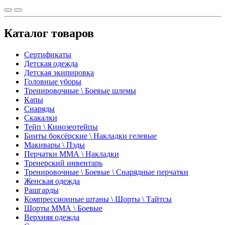
Каталог товаров
Сертификаты
Детская одежда
Детская экипировка
Головные уборы
Тренировочные \ Боевые шлемы
Капы
Снаряды
Скакалки
Тейп \ Кинозеотейпы
Бинты боксёрские \ Накладки гелевые
Макивары \ Пэды
Перчатки ММА \ Накладки
Тренерский инвентарь
Тренировочные \ Боевые \ Снарядные перчатки
Женская одежда
Рашгарды
Компрессионные штаны \ Шорты \ Тайтсы
Шорты ММА \ Боевые
Верхняя одежда