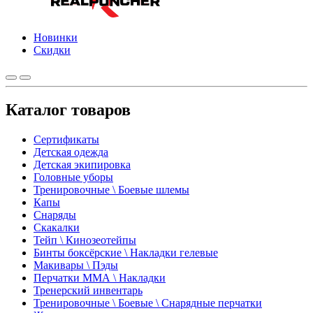
Новинки
Скидки
Каталог товаров
Сертификаты
Детская одежда
Детская экипировка
Головные уборы
Тренировочные \ Боевые шлемы
Капы
Снаряды
Скакалки
Тейп \ Кинозеотейпы
Бинты боксёрские \ Накладки гелевые
Макивары \ Пэды
Перчатки ММА \ Накладки
Тренерский инвентарь
Тренировочные \ Боевые \ Снарядные перчатки