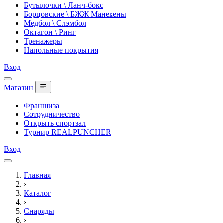
Бутылочки \ Ланч-бокс
Борцовские \ БЖЖ Манекены
Медбол \ Слэмбол
Октагон \ Ринг
Тренажеры
Напольные покрытия
Вход
Магазин
Франшиза
Сотрудничество
Открыть спортзал
Турнир REALPUNCHER
Вход
Главная
›
Каталог
›
Снаряды
›