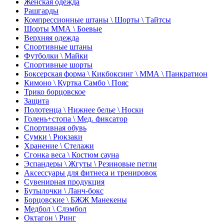
Женская одежда
Рашгарды
Компрессионные штаны \ Шорты \ Тайтсы
Шорты ММА \ Боевые
Верхняя одежда
Спортивные штаны
Футболки \ Майки
Спортивные шорты
Боксерская форма \ Кикбоксинг \ ММА \ Панкратион
Кимоно \ Куртка Самбо \ Пояс
Трико борцовское
Защита
Полотенца \ Нижнее белье \ Носки
Голень+стопа \ Мед. фиксатор
Спортивная обувь
Сумки \ Рюкзаки
Хранение \ Стелажи
Сгонка веса \ Костюм сауна
Эспандеры \ Жгуты \ Резиновые петли
Аксессуары для фитнеса и тренировок
Сувенирная продукция
Бутылочки \ Ланч-бокс
Борцовские \ БЖЖ Манекены
Медбол \ Слэмбол
Октагон \ Ринг