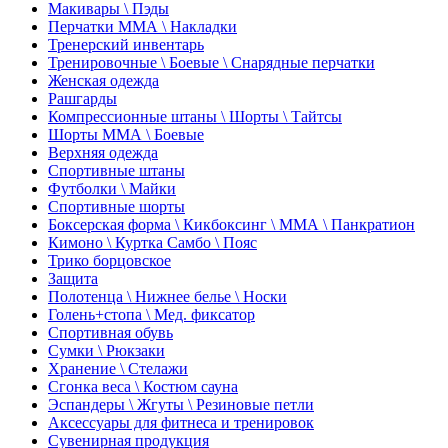
Макивары \ Пэды
Перчатки ММА \ Накладки
Тренерский инвентарь
Тренировочные \ Боевые \ Снарядные перчатки
Женская одежда
Рашгарды
Компрессионные штаны \ Шорты \ Тайтсы
Шорты ММА \ Боевые
Верхняя одежда
Спортивные штаны
Футболки \ Майки
Спортивные шорты
Боксерская форма \ Кикбоксинг \ ММА \ Панкратион
Кимоно \ Куртка Самбо \ Пояс
Трико борцовское
Защита
Полотенца \ Нижнее белье \ Носки
Голень+стопа \ Мед. фиксатор
Спортивная обувь
Сумки \ Рюкзаки
Хранение \ Стелажи
Сгонка веса \ Костюм сауна
Эспандеры \ Жгуты \ Резиновые петли
Аксессуары для фитнеса и тренировок
Сувенирная продукция