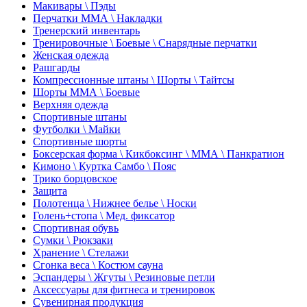
Макивары \ Пэды
Перчатки ММА \ Накладки
Тренерский инвентарь
Тренировочные \ Боевые \ Снарядные перчатки
Женская одежда
Рашгарды
Компрессионные штаны \ Шорты \ Тайтсы
Шорты ММА \ Боевые
Верхняя одежда
Спортивные штаны
Футболки \ Майки
Спортивные шорты
Боксерская форма \ Кикбоксинг \ ММА \ Панкратион
Кимоно \ Куртка Самбо \ Пояс
Трико борцовское
Защита
Полотенца \ Нижнее белье \ Носки
Голень+стопа \ Мед. фиксатор
Спортивная обувь
Сумки \ Рюкзаки
Хранение \ Стелажи
Сгонка веса \ Костюм сауна
Эспандеры \ Жгуты \ Резиновые петли
Аксессуары для фитнеса и тренировок
Сувенирная продукция