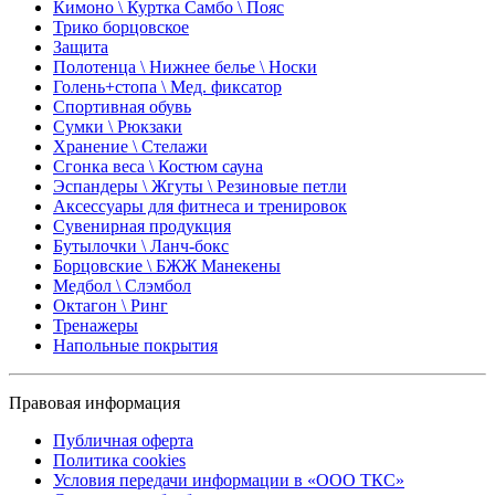
Кимоно \ Куртка Самбо \ Пояс
Трико борцовское
Защита
Полотенца \ Нижнее белье \ Носки
Голень+стопа \ Мед. фиксатор
Спортивная обувь
Сумки \ Рюкзаки
Хранение \ Стелажи
Сгонка веса \ Костюм сауна
Эспандеры \ Жгуты \ Резиновые петли
Аксессуары для фитнеса и тренировок
Сувенирная продукция
Бутылочки \ Ланч-бокс
Борцовские \ БЖЖ Манекены
Медбол \ Слэмбол
Октагон \ Ринг
Тренажеры
Напольные покрытия
Правовая информация
Публичная оферта
Политика cookies
Условия передачи информации в «ООО ТКС»