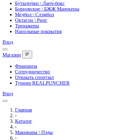
Бутылочки \ Ланч-бокс
Борцовские \ БЖЖ Манекены
Медбол \ Слэмбол
Октагон \ Ринг
Тренажеры
Напольные покрытия
Вход
Магазин
Франшиза
Сотрудничество
Открыть спортзал
Турнир REALPUNCHER
Вход
Главная
›
Каталог
›
Макивары \ Пэды
›