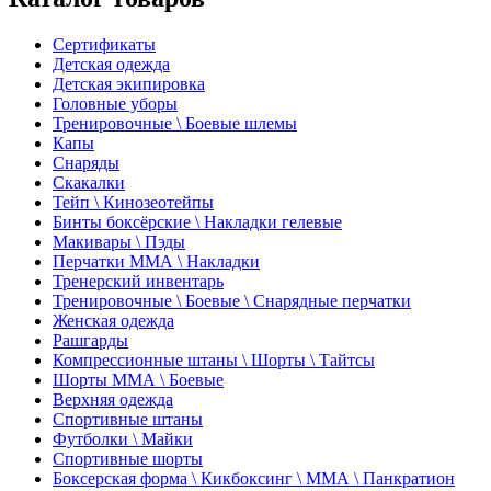
Сертификаты
Детская одежда
Детская экипировка
Головные уборы
Тренировочные \ Боевые шлемы
Капы
Снаряды
Скакалки
Тейп \ Кинозеотейпы
Бинты боксёрские \ Накладки гелевые
Макивары \ Пэды
Перчатки ММА \ Накладки
Тренерский инвентарь
Тренировочные \ Боевые \ Снарядные перчатки
Женская одежда
Рашгарды
Компрессионные штаны \ Шорты \ Тайтсы
Шорты ММА \ Боевые
Верхняя одежда
Спортивные штаны
Футболки \ Майки
Спортивные шорты
Боксерская форма \ Кикбоксинг \ ММА \ Панкратион