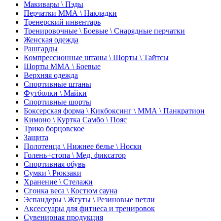
Макивары \ Пэды
Перчатки ММА \ Накладки
Тренерский инвентарь
Тренировочные \ Боевые \ Снарядные перчатки
Женская одежда
Рашгарды
Компрессионные штаны \ Шорты \ Тайтсы
Шорты ММА \ Боевые
Верхняя одежда
Спортивные штаны
Футболки \ Майки
Спортивные шорты
Боксерская форма \ Кикбоксинг \ ММА \ Панкратион
Кимоно \ Куртка Самбо \ Пояс
Трико борцовское
Защита
Полотенца \ Нижнее белье \ Носки
Голень+стопа \ Мед. фиксатор
Спортивная обувь
Сумки \ Рюкзаки
Хранение \ Стелажи
Сгонка веса \ Костюм сауна
Эспандеры \ Жгуты \ Резиновые петли
Аксессуары для фитнеса и тренировок
Сувенирная продукция