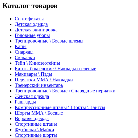
Каталог товаров
Сертификаты
Детская одежда
Детская экипировка
Головные уборы
Тренировочные \ Боевые шлемы
Капы
Снаряды
Скакалки
Тейп \ Кинозеотейпы
Бинты боксёрские \ Накладки гелевые
Макивары \ Пэды
Перчатки ММА \ Накладки
Тренерский инвентарь
Тренировочные \ Боевые \ Снарядные перчатки
Женская одежда
Рашгарды
Компрессионные штаны \ Шорты \ Тайтсы
Шорты ММА \ Боевые
Верхняя одежда
Спортивные штаны
Футболки \ Майки
Спортивные шорты