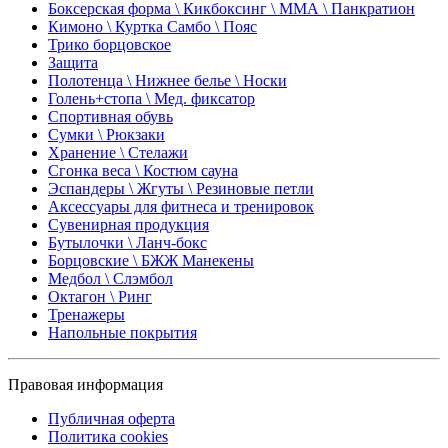
Боксерская форма \ Кикбоксинг \ ММА \ Панкратион
Кимоно \ Куртка Самбо \ Пояс
Трико борцовское
Защита
Полотенца \ Нижнее белье \ Носки
Голень+стопа \ Мед. фиксатор
Спортивная обувь
Сумки \ Рюкзаки
Хранение \ Стелажи
Сгонка веса \ Костюм сауна
Эспандеры \ Жгуты \ Резиновые петли
Аксессуары для фитнеса и тренировок
Сувенирная продукция
Бутылочки \ Ланч-бокс
Борцовские \ БЖЖ Манекены
Медбол \ Слэмбол
Октагон \ Ринг
Тренажеры
Напольные покрытия
Правовая информация
Публичная оферта
Политика cookies