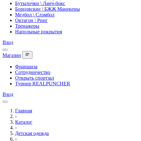
Бутылочки \ Ланч-бокс
Борцовские \ БЖЖ Манекены
Медбол \ Слэмбол
Октагон \ Ринг
Тренажеры
Напольные покрытия
Вход
Магазин
Франшиза
Сотрудничество
Открыть спортзал
Турнир REALPUNCHER
Вход
Главная
›
Каталог
›
Детская одежда
›