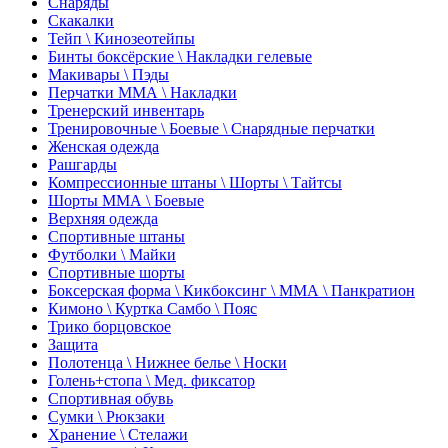
Снаряды
Скакалки
Тейп \ Кинозеотейпы
Бинты боксёрские \ Накладки гелевые
Макивары \ Пэды
Перчатки ММА \ Накладки
Тренерский инвентарь
Тренировочные \ Боевые \ Снарядные перчатки
Женская одежда
Рашгарды
Компрессионные штаны \ Шорты \ Тайтсы
Шорты ММА \ Боевые
Верхняя одежда
Спортивные штаны
Футболки \ Майки
Спортивные шорты
Боксерская форма \ Кикбоксинг \ ММА \ Панкратион
Кимоно \ Куртка Самбо \ Пояс
Трико борцовское
Защита
Полотенца \ Нижнее белье \ Носки
Голень+стопа \ Мед. фиксатор
Спортивная обувь
Сумки \ Рюкзаки
Хранение \ Стелажи