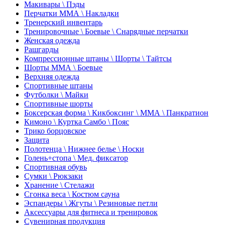
Макивары \ Пэды
Перчатки ММА \ Накладки
Тренерский инвентарь
Тренировочные \ Боевые \ Снарядные перчатки
Женская одежда
Рашгарды
Компрессионные штаны \ Шорты \ Тайтсы
Шорты ММА \ Боевые
Верхняя одежда
Спортивные штаны
Футболки \ Майки
Спортивные шорты
Боксерская форма \ Кикбоксинг \ ММА \ Панкратион
Кимоно \ Куртка Самбо \ Пояс
Трико борцовское
Защита
Полотенца \ Нижнее белье \ Носки
Голень+стопа \ Мед. фиксатор
Спортивная обувь
Сумки \ Рюкзаки
Хранение \ Стелажи
Сгонка веса \ Костюм сауна
Эспандеры \ Жгуты \ Резиновые петли
Аксессуары для фитнеса и тренировок
Сувенирная продукция