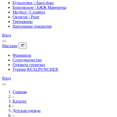
Бутылочки \ Ланч-бокс
Борцовские \ БЖЖ Манекены
Медбол \ Слэмбол
Октагон \ Ринг
Тренажеры
Напольные покрытия
Вход
Магазин
Франшиза
Сотрудничество
Открыть спортзал
Турнир REALPUNCHER
Вход
Главная
›
Каталог
›
Детская одежда
›