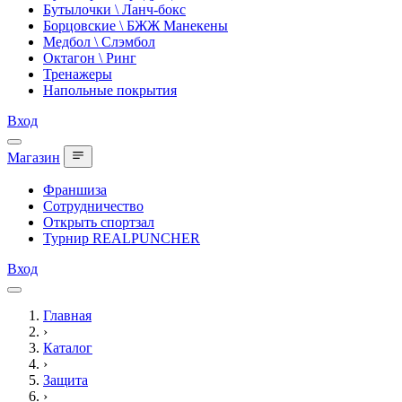
Бутылочки \ Ланч-бокс
Борцовские \ БЖЖ Манекены
Медбол \ Слэмбол
Октагон \ Ринг
Тренажеры
Напольные покрытия
Вход
Магазин
Франшиза
Сотрудничество
Открыть спортзал
Турнир REALPUNCHER
Вход
Главная
›
Каталог
›
Защита
›