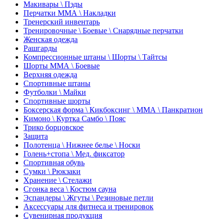
Макивары \ Пэды
Перчатки ММА \ Накладки
Тренерский инвентарь
Тренировочные \ Боевые \ Снарядные перчатки
Женская одежда
Рашгарды
Компрессионные штаны \ Шорты \ Тайтсы
Шорты ММА \ Боевые
Верхняя одежда
Спортивные штаны
Футболки \ Майки
Спортивные шорты
Боксерская форма \ Кикбоксинг \ ММА \ Панкратион
Кимоно \ Куртка Самбо \ Пояс
Трико борцовское
Защита
Полотенца \ Нижнее белье \ Носки
Голень+стопа \ Мед. фиксатор
Спортивная обувь
Сумки \ Рюкзаки
Хранение \ Стелажи
Сгонка веса \ Костюм сауна
Эспандеры \ Жгуты \ Резиновые петли
Аксессуары для фитнеса и тренировок
Сувенирная продукция