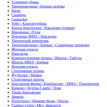
Головные уборы
Тренировочные \ Боевые шлемы
Капы
Снаряды
Скакалки
Тейп \ Кинозеотейпы
Бинты боксёрские \ Накладки гелевые
Макивары \ Пэды
Перчатки ММА \ Накладки
Тренерский инвентарь
Тренировочные \ Боевые \ Снарядные перчатки
Женская одежда
Рашгарды
Компрессионные штаны \ Шорты \ Тайтсы
Шорты ММА \ Боевые
Верхняя одежда
Спортивные штаны
Футболки \ Майки
Спортивные шорты
Боксерская форма \ Кикбоксинг \ ММА \ Панкратион
Кимоно \ Куртка Самбо \ Пояс
Трико борцовское
Защита
Полотенца \ Нижнее белье \ Носки
Голень+стопа \ Мед. фиксатор