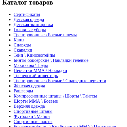
Каталог товаров
Сертификаты
Детская одежда
Детская экипировка
Головные уборы
Тренировочные \ Боевые шлемы
Капы
Снаряды
Скакалки
Тейп \ Кинозеотейпы
Бинты боксёрские \ Накладки гелевые
Макивары \ Пэды
Перчатки ММА \ Накладки
Тренерский инвентарь
Тренировочные \ Боевые \ Снарядные перчатки
Женская одежда
Рашгарды
Компрессионные штаны \ Шорты \ Тайтсы
Шорты ММА \ Боевые
Верхняя одежда
Спортивные штаны
Футболки \ Майки
Спортивные шорты
Боксерская форма \ Кикбоксинг \ ММА \ Панкратион