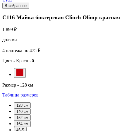
В избранное
C116 Майка боксерская Clinch Olimp красная
1 899 ₽
долями
4 платежа по 475 ₽
Цвет -
Красный
Размер -
128 см
Таблица размеров
128 см
140 см
152 см
164 см
46-S