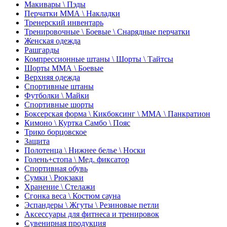
Макивары \ Пэды
Перчатки ММА \ Накладки
Тренерский инвентарь
Тренировочные \ Боевые \ Снарядные перчатки
Женская одежда
Рашгарды
Компрессионные штаны \ Шорты \ Тайтсы
Шорты ММА \ Боевые
Верхняя одежда
Спортивные штаны
Футболки \ Майки
Спортивные шорты
Боксерская форма \ Кикбоксинг \ ММА \ Панкратион
Кимоно \ Куртка Самбо \ Пояс
Трико борцовское
Защита
Полотенца \ Нижнее белье \ Носки
Голень+стопа \ Мед. фиксатор
Спортивная обувь
Сумки \ Рюкзаки
Хранение \ Стелажи
Сгонка веса \ Костюм сауна
Эспандеры \ Жгуты \ Резиновые петли
Аксессуары для фитнеса и тренировок
Сувенирная продукция