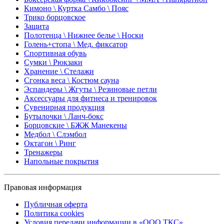
Кимоно \ Куртка Самбо \ Пояс
Трико борцовское
Защита
Полотенца \ Нижнее белье \ Носки
Голень+стопа \ Мед. фиксатор
Спортивная обувь
Сумки \ Рюкзаки
Хранение \ Стелажи
Сгонка веса \ Костюм сауна
Эспандеры \ Жгуты \ Резиновые петли
Аксессуары для фитнеса и тренировок
Сувенирная продукция
Бутылочки \ Ланч-бокс
Борцовские \ БЖЖ Манекены
Медбол \ Слэмбол
Октагон \ Ринг
Тренажеры
Напольные покрытия
Правовая информация
Публичная оферта
Политика cookies
Условия передачи информации в «ООО ТКС»