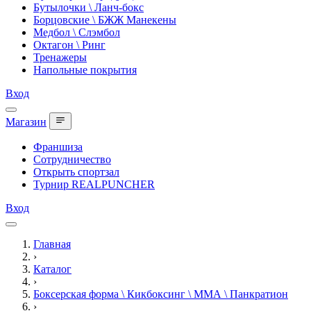
Бутылочки \ Ланч-бокс
Борцовские \ БЖЖ Манекены
Медбол \ Слэмбол
Октагон \ Ринг
Тренажеры
Напольные покрытия
Вход
Магазин
Франшиза
Сотрудничество
Открыть спортзал
Турнир REALPUNCHER
Вход
Главная
›
Каталог
›
Боксерская форма \ Кикбоксинг \ ММА \ Панкратион
›