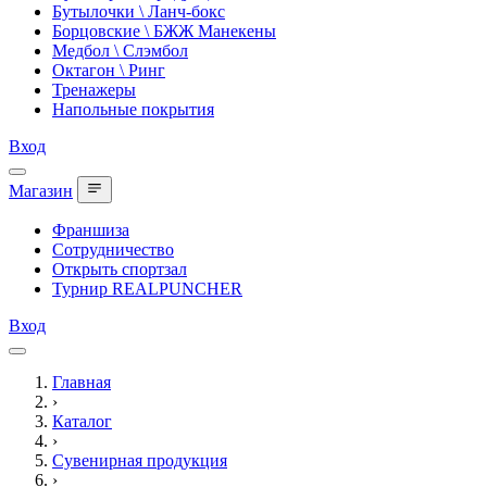
Бутылочки \ Ланч-бокс
Борцовские \ БЖЖ Манекены
Медбол \ Слэмбол
Октагон \ Ринг
Тренажеры
Напольные покрытия
Вход
Магазин
Франшиза
Сотрудничество
Открыть спортзал
Турнир REALPUNCHER
Вход
Главная
›
Каталог
›
Сувенирная продукция
›