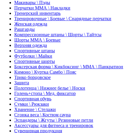
Макивары \ Пэды
Перчатки ММА \ Накладки
Тренерский инвентарь
Тренировочные \ Боевые \ Снарядные перчатки
Женская одежда
Рашгарды
Компрессионные штаны \ Шорты \ Тайтсы
Шорты ММА \ Боевые
Верхняя одежда
Спортивные штаны
Футболки \ Майки
Спортивные шорты
Боксерская форма \ Кикбоксинг \ ММА \ Панкратион
Кимоно \ Куртка Самбо \ Пояс
Трико борцовское
Защита
Полотенца \ Нижнее белье \ Носки
Голень+стопа \ Мед. фиксатор
Спортивная обувь
Сумки \ Рюкзаки
Хранение \ Стелажи
Сгонка веса \ Костюм сауна
Эспандеры \ Жгуты \ Резиновые петли
Аксессуары для фитнеса и тренировок
Сувенирная продукция