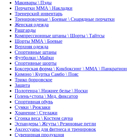
Макивары \ Пэды
Перчатки ММА \ Накладки
Тренерский инвентарь
Тренировочные \ Боевые \ Снарядные перчатки
Женская одежда
Рашгарды
Компрессионные штаны \ Шорты \ Тайтсы
Шорты ММА \ Боевые
Верхняя одежда
Спортивные штаны
Футболки \ Майки
Спортивные шорты
Боксерская форма \ Кикбоксинг \ ММА \ Панкратион
Кимоно \ Куртка Самбо \ Пояс
Трико борцовское
Защита
Полотенца \ Нижнее белье \ Носки
Голень+стопа \ Мед. фиксатор
Спортивная обувь
Сумки \ Рюкзаки
Хранение \ Стелажи
Сгонка веса \ Костюм сауна
Эспандеры \ Жгуты \ Резиновые петли
Аксессуары для фитнеса и тренировок
Сувенирная продукция