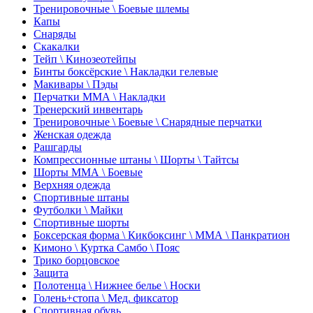
Тренировочные \ Боевые шлемы
Капы
Снаряды
Скакалки
Тейп \ Кинозеотейпы
Бинты боксёрские \ Накладки гелевые
Макивары \ Пэды
Перчатки ММА \ Накладки
Тренерский инвентарь
Тренировочные \ Боевые \ Снарядные перчатки
Женская одежда
Рашгарды
Компрессионные штаны \ Шорты \ Тайтсы
Шорты ММА \ Боевые
Верхняя одежда
Спортивные штаны
Футболки \ Майки
Спортивные шорты
Боксерская форма \ Кикбоксинг \ ММА \ Панкратион
Кимоно \ Куртка Самбо \ Пояс
Трико борцовское
Защита
Полотенца \ Нижнее белье \ Носки
Голень+стопа \ Мед. фиксатор
Спортивная обувь