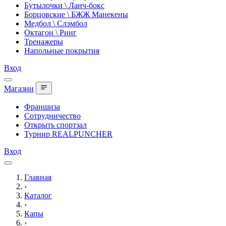
Бутылочки \ Ланч-бокс
Борцовские \ БЖЖ Манекены
Медбол \ Слэмбол
Октагон \ Ринг
Тренажеры
Напольные покрытия
Вход
Магазин
Франшиза
Сотрудничество
Открыть спортзал
Турнир REALPUNCHER
Вход
Главная
›
Каталог
›
Капы
›