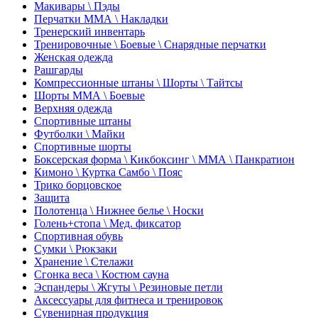
Макивары \ Пэды
Перчатки ММА \ Накладки
Тренерский инвентарь
Тренировочные \ Боевые \ Снарядные перчатки
Женская одежда
Рашгарды
Компрессионные штаны \ Шорты \ Тайтсы
Шорты ММА \ Боевые
Верхняя одежда
Спортивные штаны
Футболки \ Майки
Спортивные шорты
Боксерская форма \ Кикбоксинг \ ММА \ Панкратион
Кимоно \ Куртка Самбо \ Пояс
Трико борцовское
Защита
Полотенца \ Нижнее белье \ Носки
Голень+стопа \ Мед. фиксатор
Спортивная обувь
Сумки \ Рюкзаки
Хранение \ Стелажи
Сгонка веса \ Костюм сауна
Эспандеры \ Жгуты \ Резиновые петли
Аксессуары для фитнеса и тренировок
Сувенирная продукция