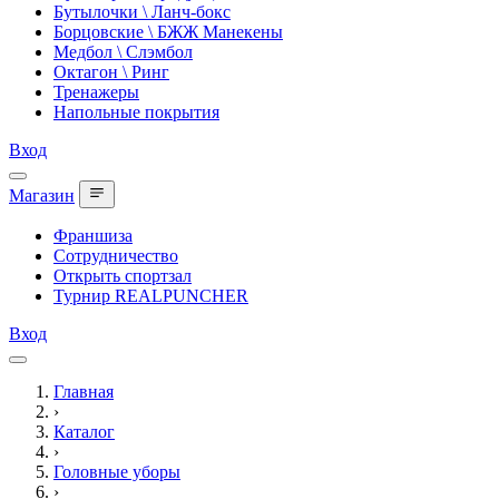
Бутылочки \ Ланч-бокс
Борцовские \ БЖЖ Манекены
Медбол \ Слэмбол
Октагон \ Ринг
Тренажеры
Напольные покрытия
Вход
Магазин
Франшиза
Сотрудничество
Открыть спортзал
Турнир REALPUNCHER
Вход
Главная
›
Каталог
›
Головные уборы
›