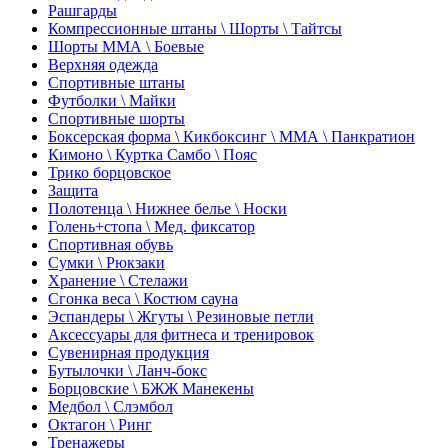
Рашгарды
Компрессионные штаны \ Шорты \ Тайтсы
Шорты ММА \ Боевые
Верхняя одежда
Спортивные штаны
Футболки \ Майки
Спортивные шорты
Боксерская форма \ Кикбоксинг \ ММА \ Панкратион
Кимоно \ Куртка Самбо \ Пояс
Трико борцовское
Защита
Полотенца \ Нижнее белье \ Носки
Голень+стопа \ Мед. фиксатор
Спортивная обувь
Сумки \ Рюкзаки
Хранение \ Стелажи
Сгонка веса \ Костюм сауна
Эспандеры \ Жгуты \ Резиновые петли
Аксессуары для фитнеса и тренировок
Сувенирная продукция
Бутылочки \ Ланч-бокс
Борцовские \ БЖЖ Манекены
Медбол \ Слэмбол
Октагон \ Ринг
Тренажеры