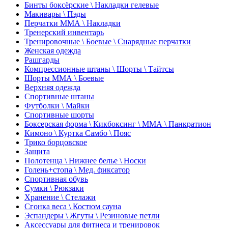
Бинты боксёрские \ Накладки гелевые
Макивары \ Пэды
Перчатки ММА \ Накладки
Тренерский инвентарь
Тренировочные \ Боевые \ Снарядные перчатки
Женская одежда
Рашгарды
Компрессионные штаны \ Шорты \ Тайтсы
Шорты ММА \ Боевые
Верхняя одежда
Спортивные штаны
Футболки \ Майки
Спортивные шорты
Боксерская форма \ Кикбоксинг \ ММА \ Панкратион
Кимоно \ Куртка Самбо \ Пояс
Трико борцовское
Защита
Полотенца \ Нижнее белье \ Носки
Голень+стопа \ Мед. фиксатор
Спортивная обувь
Сумки \ Рюкзаки
Хранение \ Стелажи
Сгонка веса \ Костюм сауна
Эспандеры \ Жгуты \ Резиновые петли
Аксессуары для фитнеса и тренировок