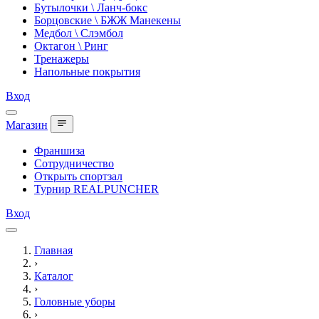
Бутылочки \ Ланч-бокс
Борцовские \ БЖЖ Манекены
Медбол \ Слэмбол
Октагон \ Ринг
Тренажеры
Напольные покрытия
Вход
Магазин
Франшиза
Сотрудничество
Открыть спортзал
Турнир REALPUNCHER
Вход
Главная
›
Каталог
›
Головные уборы
›