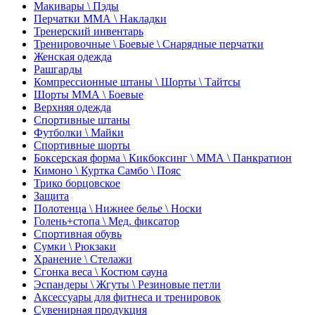
Макивары \ Пэды
Перчатки ММА \ Накладки
Тренерский инвентарь
Тренировочные \ Боевые \ Снарядные перчатки
Женская одежда
Рашгарды
Компрессионные штаны \ Шорты \ Тайтсы
Шорты ММА \ Боевые
Верхняя одежда
Спортивные штаны
Футболки \ Майки
Спортивные шорты
Боксерская форма \ Кикбоксинг \ ММА \ Панкратион
Кимоно \ Куртка Самбо \ Пояс
Трико борцовское
Защита
Полотенца \ Нижнее белье \ Носки
Голень+стопа \ Мед. фиксатор
Спортивная обувь
Сумки \ Рюкзаки
Хранение \ Стелажи
Сгонка веса \ Костюм сауна
Эспандеры \ Жгуты \ Резиновые петли
Аксессуары для фитнеса и тренировок
Сувенирная продукция