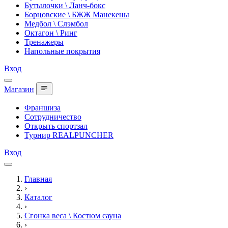
Бутылочки \ Ланч-бокс
Борцовские \ БЖЖ Манекены
Медбол \ Слэмбол
Октагон \ Ринг
Тренажеры
Напольные покрытия
Вход
Магазин
Франшиза
Сотрудничество
Открыть спортзал
Турнир REALPUNCHER
Вход
Главная
›
Каталог
›
Сгонка веса \ Костюм сауна
›