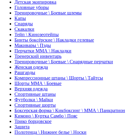
Детская экипировка
Головные уборы
Тренировочные \ Боевые шлемы
Капы
Снаряды
Скакалки
Тейп \ Кинозеотейпы
Бинты боксёрские \ Накладки гелевые
Макивары \ Пэды
Перчатки ММА \ Накладки
Тренерский инвентарь
Тренировочные \ Боевые \ Снарядные перчатки
Женская одежда
Рашгарды
Компрессионные штаны \ Шорты \ Тайтсы
Шорты ММА \ Боевые
Верхняя одежда
Спортивные штаны
Футболки \ Майки
Спортивные шорты
Боксерская форма \ Кикбоксинг \ ММА \ Панкратион
Кимоно \ Куртка Самбо \ Пояс
Трико борцовское
Защита
Полотенца \ Нижнее белье \ Носки