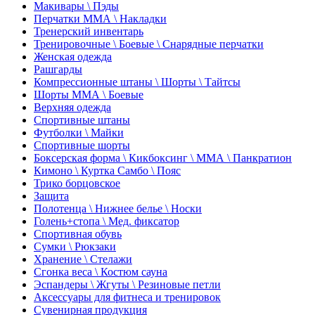
Макивары \ Пэды
Перчатки ММА \ Накладки
Тренерский инвентарь
Тренировочные \ Боевые \ Снарядные перчатки
Женская одежда
Рашгарды
Компрессионные штаны \ Шорты \ Тайтсы
Шорты ММА \ Боевые
Верхняя одежда
Спортивные штаны
Футболки \ Майки
Спортивные шорты
Боксерская форма \ Кикбоксинг \ ММА \ Панкратион
Кимоно \ Куртка Самбо \ Пояс
Трико борцовское
Защита
Полотенца \ Нижнее белье \ Носки
Голень+стопа \ Мед. фиксатор
Спортивная обувь
Сумки \ Рюкзаки
Хранение \ Стелажи
Сгонка веса \ Костюм сауна
Эспандеры \ Жгуты \ Резиновые петли
Аксессуары для фитнеса и тренировок
Сувенирная продукция