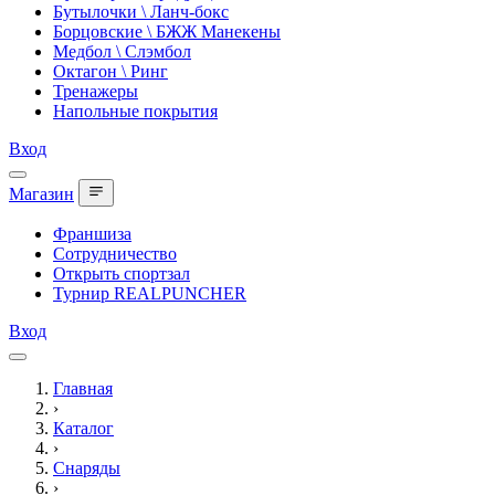
Бутылочки \ Ланч-бокс
Борцовские \ БЖЖ Манекены
Медбол \ Слэмбол
Октагон \ Ринг
Тренажеры
Напольные покрытия
Вход
Магазин
Франшиза
Сотрудничество
Открыть спортзал
Турнир REALPUNCHER
Вход
Главная
›
Каталог
›
Снаряды
›