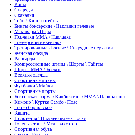
Капы
Снаряды
Скакалки
Тейп \ Кинозеотейпы
Бинты боксёрские \ Накладки гелевые
Макивары \ Пэды
Перчатки ММА \ Накладки
Тренерский инвентарь
Тренировочные \ Боевые \ Снарядные перчатки
Женская одежда
Рашгарды
Компрессионные штаны \ Шорты \ Тайтсы
Шорты ММА \ Боевые
Верхняя одежда
Спортивные штаны
Футболки \ Майки
Спортивные шорты
Боксерская форма \ Кикбоксинг \ ММА \ Панкратион
Кимоно \ Куртка Самбо \ Пояс
Трико борцовское
Защита
Полотенца \ Нижнее белье \ Носки
Голень+стопа \ Мед. фиксатор
Спортивная обувь
Сумки \ Рюкзаки