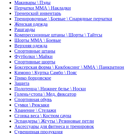
Макивары \ Пэды
Перчатки ММА \ Накладки
Тренерский инвентарь
Тренировочные \ Боевые \ Снарядные перчатки
Женская одежда
Рашгарды
Компрессионные штаны \ Шорты \ Тайтсы
Шорты ММА \ Боевые
Верхняя одежда
Спортивные штаны
Футболки \ Майки
Спортивные шорты
Боксерская форма \ Кикбоксинг \ ММА \ Панкратион
Кимоно \ Куртка Самбо \ Пояс
Трико борцовское
Защита
Полотенца \ Нижнее белье \ Носки
Голень+стопа \ Мед. фиксатор
Спортивная обувь
Сумки \ Рюкзаки
Хранение \ Стелажи
Сгонка веса \ Костюм сауна
Эспандеры \ Жгуты \ Резиновые петли
Аксессуары для фитнеса и тренировок
Сувенирная продукция