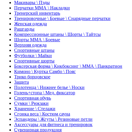
Макивары \ Пэды
Перчатки ММА \ Накладки
Тренерский инвентарь
Тренировочные \ Боевые \ Снарядные перчатки
Женская одежда
Рашгарды
Компрессионные штаны \ Шорты \ Тайтсы
Шорты ММА \ Боевые
Верхняя одежда
Спортивные штаны
Футболки \ Майки
Спортивные шорты
Боксерская форма \ Кикбоксинг \ ММА \ Панкратион
Кимоно \ Куртка Самбо \ Пояс
Трико борцовское
Защита
Полотенца \ Нижнее белье \ Носки
Голень+стопа \ Мед. фиксатор
Спортивная обувь
Сумки \ Рюкзаки
Хранение \ Стелажи
Сгонка веса \ Костюм сауна
Эспандеры \ Жгуты \ Резиновые петли
Аксессуары для фитнеса и тренировок
Сувенирная продукция