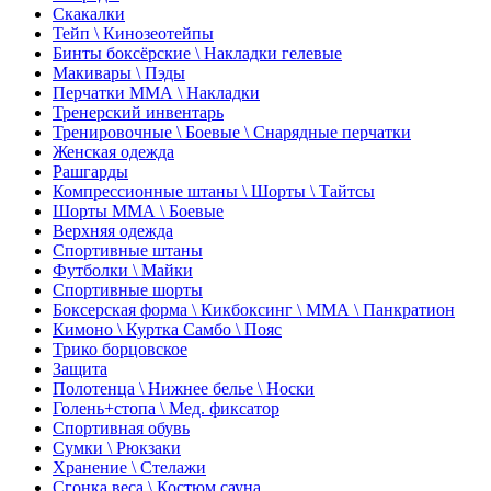
Скакалки
Тейп \ Кинозеотейпы
Бинты боксёрские \ Накладки гелевые
Макивары \ Пэды
Перчатки ММА \ Накладки
Тренерский инвентарь
Тренировочные \ Боевые \ Снарядные перчатки
Женская одежда
Рашгарды
Компрессионные штаны \ Шорты \ Тайтсы
Шорты ММА \ Боевые
Верхняя одежда
Спортивные штаны
Футболки \ Майки
Спортивные шорты
Боксерская форма \ Кикбоксинг \ ММА \ Панкратион
Кимоно \ Куртка Самбо \ Пояс
Трико борцовское
Защита
Полотенца \ Нижнее белье \ Носки
Голень+стопа \ Мед. фиксатор
Спортивная обувь
Сумки \ Рюкзаки
Хранение \ Стелажи
Сгонка веса \ Костюм сауна