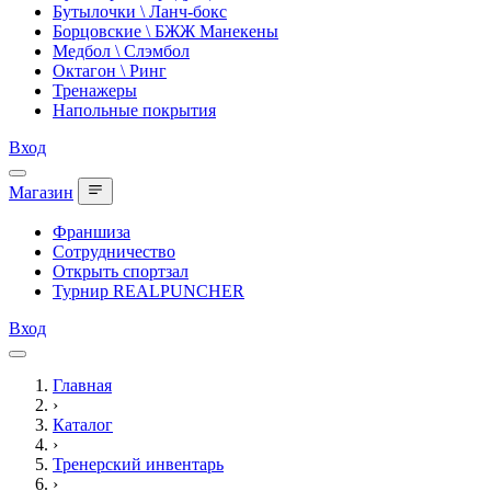
Бутылочки \ Ланч-бокс
Борцовские \ БЖЖ Манекены
Медбол \ Слэмбол
Октагон \ Ринг
Тренажеры
Напольные покрытия
Вход
Магазин
Франшиза
Сотрудничество
Открыть спортзал
Турнир REALPUNCHER
Вход
Главная
›
Каталог
›
Тренерский инвентарь
›